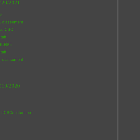
020/2021
O
& classement
 du CSC
taff
SERVE
taff
& classement
019/2020
aff CSConstantine