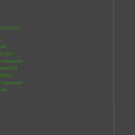
022/2023
O
taff
 du CSC
& classement
gérie 2023
SERVE
& classement
taff