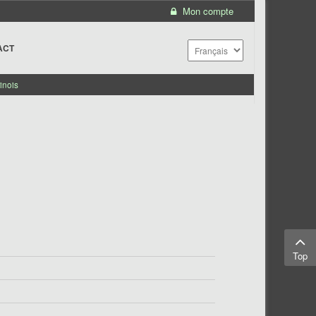
Mon compte
ACT
inois
Top