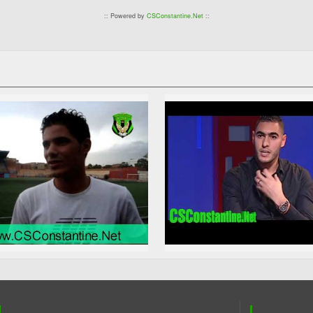
:: Powered by
CSConstantine.Net
::