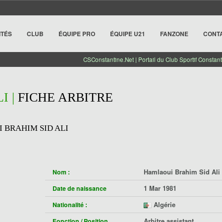
ITÉS
CLUB
ÉQUIPE PRO
ÉQUIPE U21
FANZONE
CONT
CSConstantine.Net | Portail du Club Sportif Constant
I |
FICHE ARBITRE
 BRAHIM SID ALI
Hamlaoui Brahim Sid Ali
Nom :
1 Mar 1981
Date de naissance
Algérie
Nationalité :
Arbitre assistant
Fonction / Position