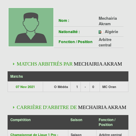
Mechairia
Nom :
Akram
Algérie
Nationalité :
Arbitre
Fonction / Position
central
MATCHS ARBITRÉS PAR
MECHAIRIA AKRAM
Matchs
07 Nov 2021
O Médéa
1
-
0
MC Oran
CARRIÈRE D'ARBITRE DE
MECHAIRIA AKRAM
Compétition
Saison
Fonction /
Position
Championnat de Ligue 1 Pro -
Saison
Arbitre central