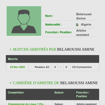
Belaroussi
Nom :
Amine
Algérie
Nationalité :
Arbitre
Fonction / Position
assistant
MATCHS ARBITRÉS PAR
BELAROUSSI AMINE
Matchs
24 Nov 2023
Paradou AC
0
-
0
CS Constantine
CARRIÈRE D'ARBITRE DE
BELAROUSSI AMINE
Compétition
Saison
Fonction /
Position
Championnat de Ligue 1 Pro -
Saison
Arbitre assistant