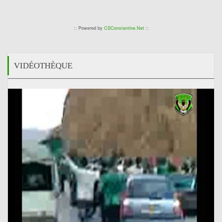
:: Powered by
CSConstantine.Net
::
VIDÉOTHÈQUE