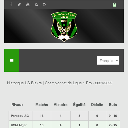
Historique US Biskra | Championnat de Ligue 1 Pro - 2021/2022
Rivaux
Matchs
Victoire
Égalité
Défaite
Buts
Paradou AC
13
4
3
6
9 - 16
USM Alger
13
4
1
8
7 - 15