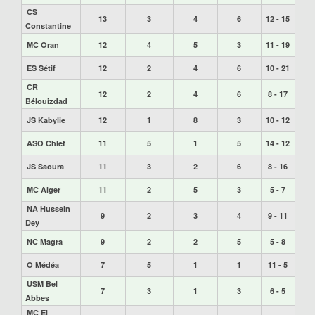
CS
13
3
4
6
12 - 15
Constantine
MC Oran
12
4
5
3
11 - 19
ES Sétif
12
2
4
6
10 - 21
CR
12
2
4
6
8 - 17
Bélouizdad
JS Kabylie
12
1
8
3
10 - 12
ASO Chlef
11
5
1
5
14 - 12
JS Saoura
11
3
2
6
8 - 16
MC Alger
11
2
5
3
5 - 7
NA Hussein
9
2
3
4
9 - 11
Dey
NC Magra
9
2
2
5
5 - 8
O Médéa
7
5
1
1
11 - 5
USM Bel
7
3
1
3
6 - 5
Abbes
MC El