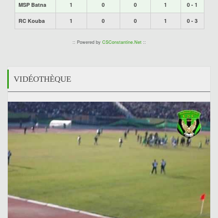
MSP Batna
1
0
0
1
0 - 1
RC Kouba
1
0
0
1
0 - 3
:: Powered by
CSConstantine.Net
::
VIDÉOTHÈQUE