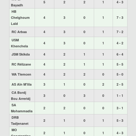
5
2
2
1
4 - 3
Bayadh
HB
Chelghoum
4
3
0
1
7 - 3
Laïd
RC Arbaa
4
3
0
1
7 - 2
USM
4
3
0
1
4 - 2
Khenchela
JSM Skikda
4
2
1
1
6 - 4
RC Rélizane
4
2
1
1
5 - 5
WA Tlemcen
4
2
2
0
5 - 0
AS Aïn M'lila
3
1
0
2
2 - 5
CA Bordj
3
0
3
0
1 - 1
Bou Arreridj
SA
2
2
0
0
3 - 1
Mohammadia
DRB
2
1
0
1
5 - 3
Tadjenanet
MO
2
1
0
1
4 - 3
Constantine