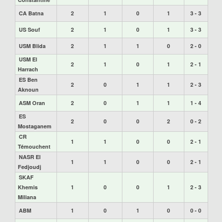
CA Batna
2
1
0
1
3 - 3
US Souf
2
1
0
1
3 - 3
USM Blida
2
1
1
0
2 - 0
USM El
2
1
0
1
2 - 1
Harrach
ES Ben
2
0
1
1
2 - 3
Aknoun
ASM Oran
2
0
1
1
1 - 4
ES
2
0
0
2
0 - 2
Mostaganem
CR
1
1
0
0
2 - 1
Témouchent
NASR El
1
1
0
0
2 - 1
Fedjoudj
SKAF
Khemis
1
0
0
1
2 - 3
Miliana
ABM
1
0
1
0
0 - 0