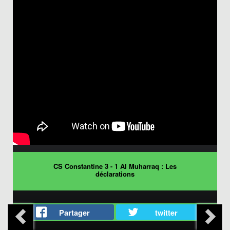
CS Constantine 3 - 1 Al Muharraq : Les
déclarations
Partager
twitter