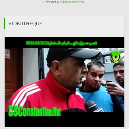
:: Powered by
CSConstantine.Net
::
VIDÉOTHÈQUE