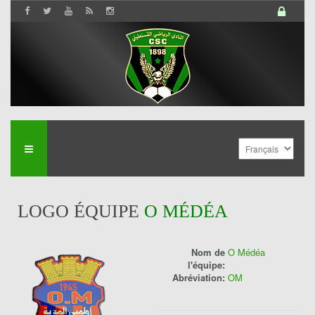
LOGO ÉQUIPE
O MÉDÉA
Nom de
O Médéa
l'équipe:
Abréviation:
OM
History