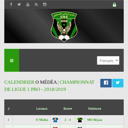
CALENDRIER
O MÉDÉA
| CHAMPIONNAT
DE LIGUE 1 PRO - 2018/2019
';
J
Locaux
Score
Visiteurs
1
O Médéa
2 - 4
MO Béjaia