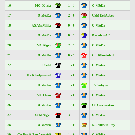
16
MO Béjaia
1 - 1
O Médéa
17
O Médéa
2 - 0
USM Bel Abbes
18
AS Aïn M'lila
0 - 0
O Médéa
19
O Médéa
0 - 1
Paradou AC
20
MC Alger
2 - 1
O Médéa
21
O Médéa
0 - 1
CR Bélouizdad
22
ES Sétif
1 - 0
O Médéa
23
DRB Tadjenanet
1 - 0
O Médéa
24
O Médéa
1 - 0
JS Kabylie
25
MC Oran
1 - 0
O Médéa
26
O Médéa
1 - 0
CS Constantine
27
USM Alger
3 - 1
O Médéa
28
O Médéa
1 - 0
NA Hussein Dey
29
CA Bordj Bou Arreridj
1 - 0
O Médéa