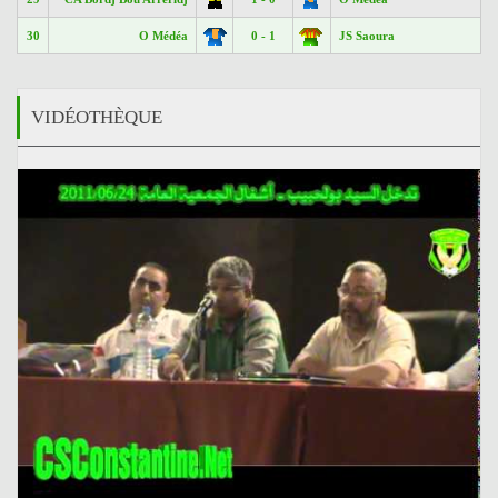
30
O Médéa
0 - 1
JS Saoura
VIDÉOTHÈQUE