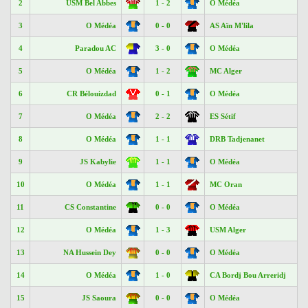
2
USM Bel Abbes
1 - 2
O Médéa
3
O Médéa
0 - 0
AS Aïn M'lila
4
Paradou AC
3 - 0
O Médéa
5
O Médéa
1 - 2
MC Alger
6
CR Bélouizdad
0 - 1
O Médéa
7
O Médéa
2 - 2
ES Sétif
8
O Médéa
1 - 1
DRB Tadjenanet
9
JS Kabylie
1 - 1
O Médéa
10
O Médéa
1 - 1
MC Oran
11
CS Constantine
0 - 0
O Médéa
12
O Médéa
1 - 3
USM Alger
13
NA Hussein Dey
0 - 0
O Médéa
14
O Médéa
1 - 0
CA Bordj Bou Arreridj
15
JS Saoura
0 - 0
O Médéa