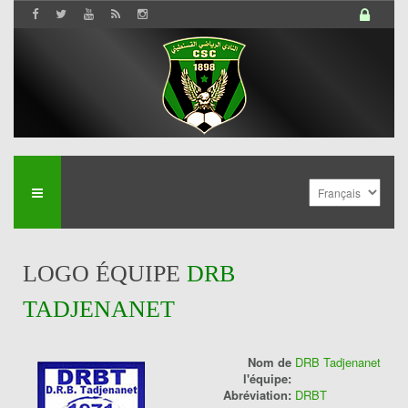
LOGO ÉQUIPE
DRB
TADJENANET
Nom de
DRB Tadjenanet
l'équipe:
Abréviation:
DRBT
History