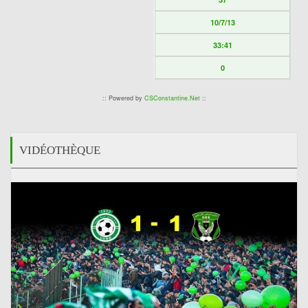
10/7/13
33:41
0
:: Powered by
CSConstantine.Net
::
VIDÉOTHÈQUE