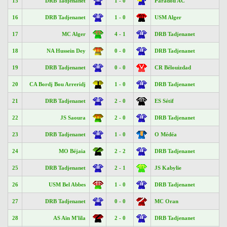
15
DRB Tadjenanet
1 - 0
Paradou AC
16
DRB Tadjenanet
1 - 0
USM Alger
17
MC Alger
4 - 1
DRB Tadjenanet
18
NA Hussein Dey
0 - 0
DRB Tadjenanet
19
DRB Tadjenanet
0 - 0
CR Bélouizdad
20
CA Bordj Bou Arreridj
1 - 0
DRB Tadjenanet
21
DRB Tadjenanet
2 - 0
ES Sétif
22
JS Saoura
2 - 0
DRB Tadjenanet
23
DRB Tadjenanet
1 - 0
O Médéa
24
MO Béjaia
2 - 2
DRB Tadjenanet
25
DRB Tadjenanet
2 - 1
JS Kabylie
26
USM Bel Abbes
1 - 0
DRB Tadjenanet
27
DRB Tadjenanet
0 - 0
MC Oran
28
AS Aïn M'lila
2 - 0
DRB Tadjenanet