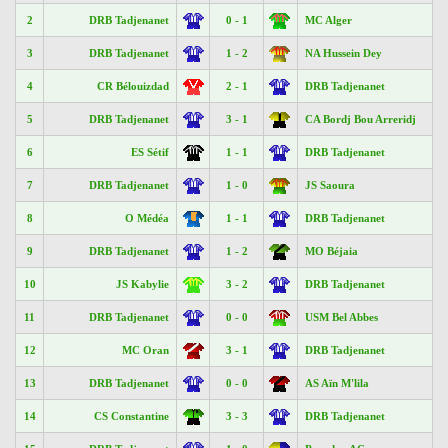
2
DRB Tadjenanet
0 - 1
MC Alger
3
DRB Tadjenanet
1 - 2
NA Hussein Dey
4
CR Bélouizdad
2 - 1
DRB Tadjenanet
5
DRB Tadjenanet
3 - 1
CA Bordj Bou Arreridj
6
ES Sétif
1 - 1
DRB Tadjenanet
7
DRB Tadjenanet
1 - 0
JS Saoura
8
O Médéa
1 - 1
DRB Tadjenanet
9
DRB Tadjenanet
1 - 2
MO Béjaia
10
JS Kabylie
3 - 2
DRB Tadjenanet
11
DRB Tadjenanet
0 - 0
USM Bel Abbes
12
MC Oran
3 - 1
DRB Tadjenanet
13
DRB Tadjenanet
0 - 0
AS Aïn M'lila
14
CS Constantine
3 - 3
DRB Tadjenanet