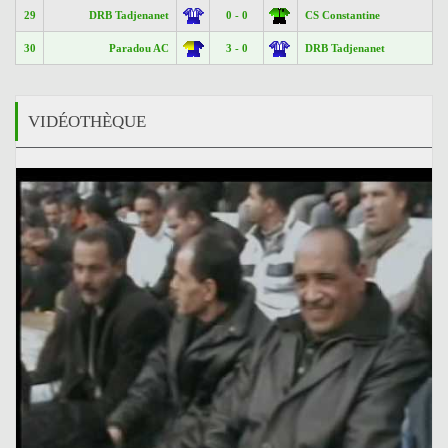
29
DRB Tadjenanet
0 - 0
CS Constantine
30
Paradou AC
3 - 0
DRB Tadjenanet
VIDÉOTHÈQUE