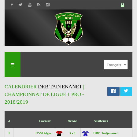
CALENDRIER
DRB TADJENANET
|
CHAMPIONNAT DE LIGUE 1 PRO -
2018/2019
';
J
Locaux
Score
Visiteurs
1
USM Alger
3 - 1
DRB Tadjenanet