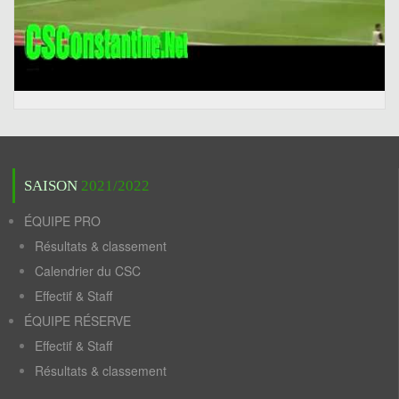
SAISON
2021/2022
ÉQUIPE PRO
Résultats & classement
Calendrier du CSC
Effectif & Staff
ÉQUIPE RÉSERVE
Effectif & Staff
Résultats & classement