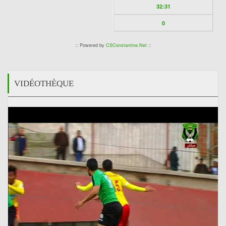
32:31
0
:: Powered by
CSConstantine.Net
::
VIDÉOTHÈQUE