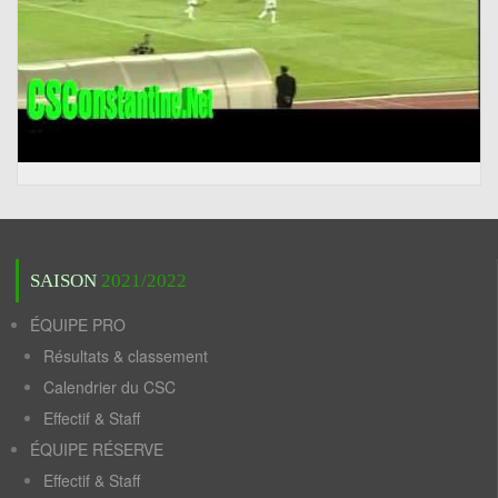
SAISON
2021/2022
ÉQUIPE PRO
Résultats & classement
Calendrier du CSC
Effectif & Staff
ÉQUIPE RÉSERVE
Effectif & Staff