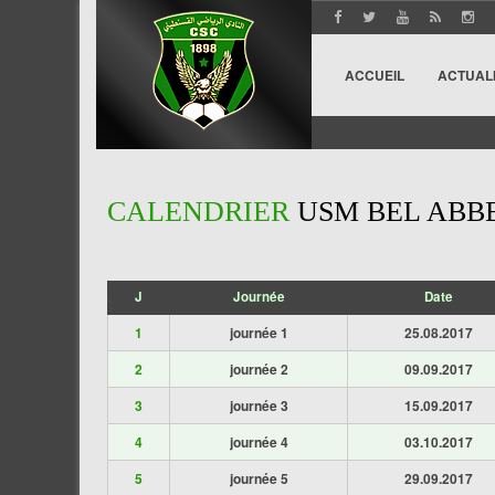
ACCUEIL
ACTUAL
CALENDRIER
USM BEL ABB
J
Journée
Date
';
1
journée 1
25.08.2017
2
journée 2
09.09.2017
3
journée 3
15.09.2017
4
journée 4
03.10.2017
5
journée 5
29.09.2017