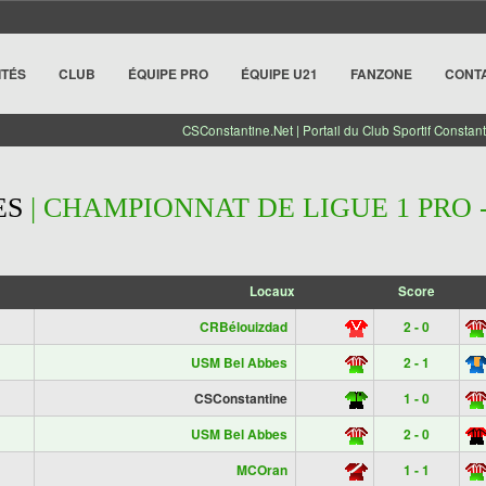
ITÉS
CLUB
ÉQUIPE PRO
ÉQUIPE U21
FANZONE
CONT
CSConstantine.Net | Portail du Club Sportif Constant
ES
| CHAMPIONNAT DE LIGUE 1 PRO - 
Locaux
Score
CRBélouizdad
2 - 0
USM Bel Abbes
2 - 1
CSConstantine
1 - 0
USM Bel Abbes
2 - 0
MCOran
1 - 1