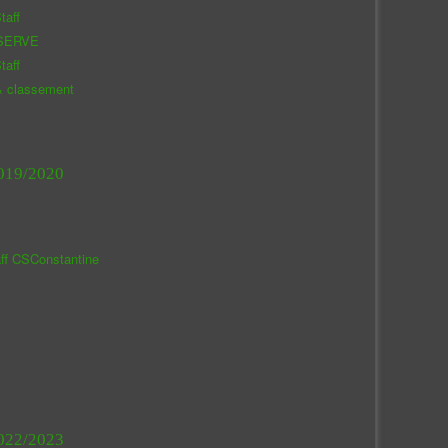
taff
SERVE
taff
& classement
019/2020
aff CSConstantine
022/2023