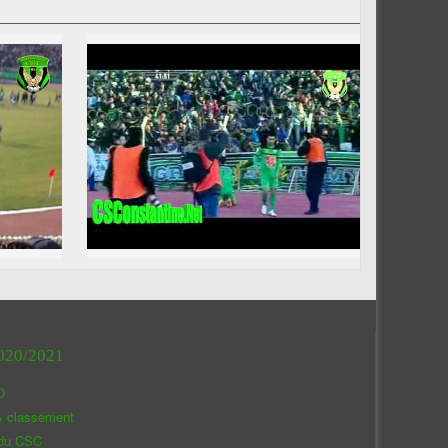
020/2021
O
& classement
 du CSC