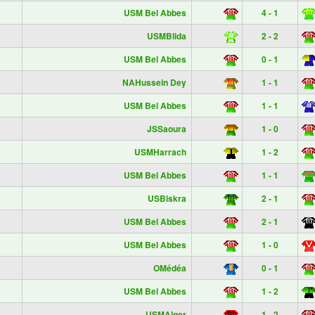
USM Bel Abbes
4 - 1
USMBlida
2 - 2
USM Bel Abbes
0 - 1
NAHussein Dey
1 - 1
USM Bel Abbes
1 - 1
JSSaoura
1 - 0
USMHarrach
1 - 2
USM Bel Abbes
1 - 1
USBiskra
2 - 1
USM Bel Abbes
2 - 1
USM Bel Abbes
1 - 0
OMédéa
0 - 1
USM Bel Abbes
1 - 2
USMAlger
1 - 2