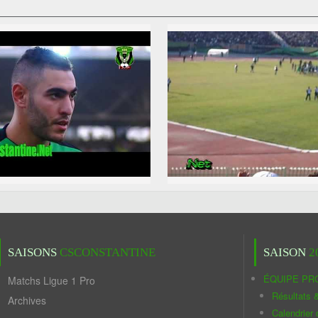
SAISONS
CSCONSTANTINE
SAISON
2
ÉQUIPE PR
Matchs Ligue 1 Pro
Résultats 
Archives
Calendrier