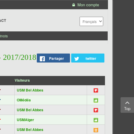
Mon compte
ACT
inois
2017/2018
Partager
twitter
Visiteurs
USM Bel Abbes
OMédéa
Top
USM Bel Abbes
USMAlger
USM Bel Abbes