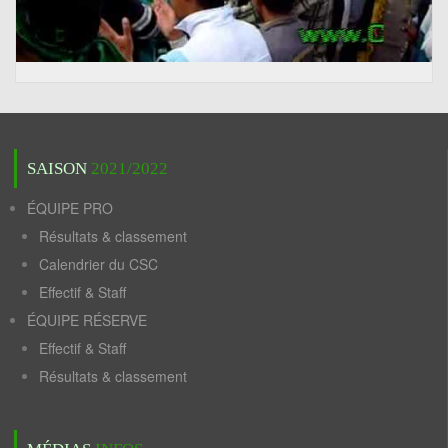
SAISON
2021/2022
ÉQUIPE PRO
Résultats & classement
Calendrier du CSC
Effectif & Staff
ÉQUIPE RÉSERVE
Effectif & Staff
Résultats & classement