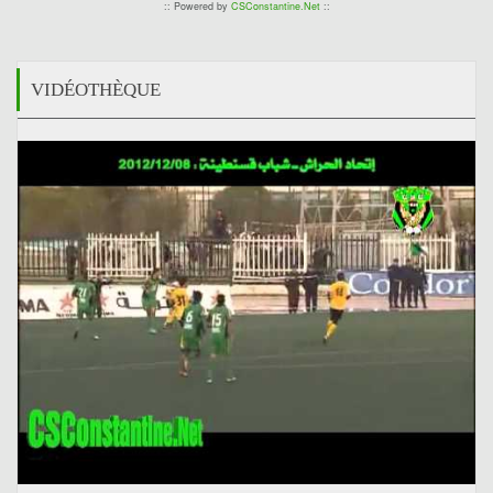
:: Powered by
CSConstantine.Net
::
VIDÉOTHÈQUE