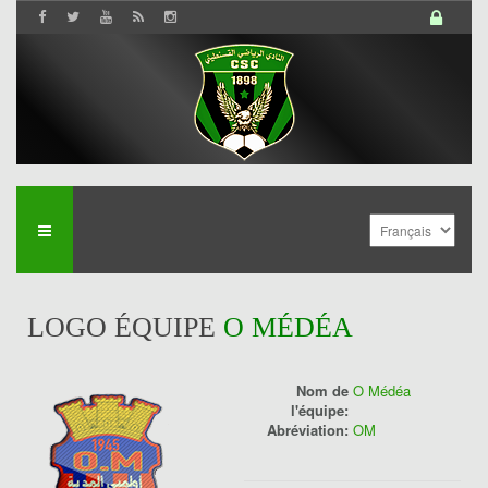
LOGO ÉQUIPE
O MÉDÉA
Nom de
O Médéa
l'équipe:
Abréviation:
OM
History