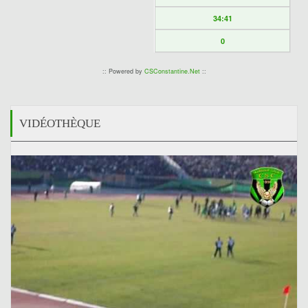
34:41
0
:: Powered by
CSConstantine.Net
::
VIDÉOTHÈQUE