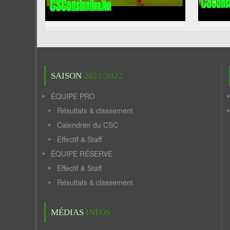
SAISON
2021/2022
ÉQUIPE PRO
Résultats & classement
Calendrier du CSC
Effectif & Staff
ÉQUIPE RÉSERVE
Effectif & Staff
Résultats & classement
MÉDIAS
INFOS