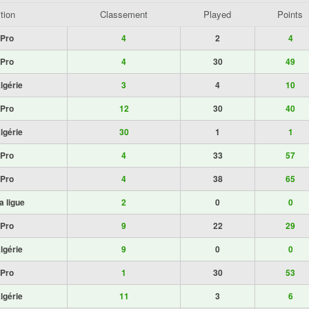
tion
Classement
Played
Points
 Pro
4
2
4
 Pro
4
30
49
lgérie
3
4
10
 Pro
12
30
40
lgérie
30
1
1
 Pro
4
33
57
 Pro
4
38
65
a ligue
2
0
0
 Pro
9
22
29
lgérie
9
0
0
 Pro
1
30
53
lgérie
11
3
6