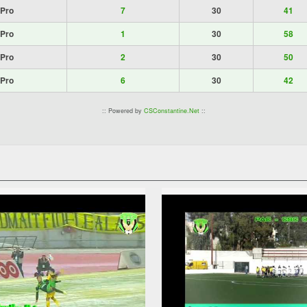
 Pro
7
30
41
 Pro
1
30
58
 Pro
2
30
50
 Pro
6
30
42
:: Powered by
CSConstantine.Net
::