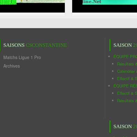
SAISONS
CSCONSTANTINE
SAISON
2
ÉQUIPE PR
Matchs Ligue 1 Pro
Résultats 
Archives
Calendrier
Effectif & S
ÉQUIPE RÉ
Effectif & S
Résultats 
SAISON
2