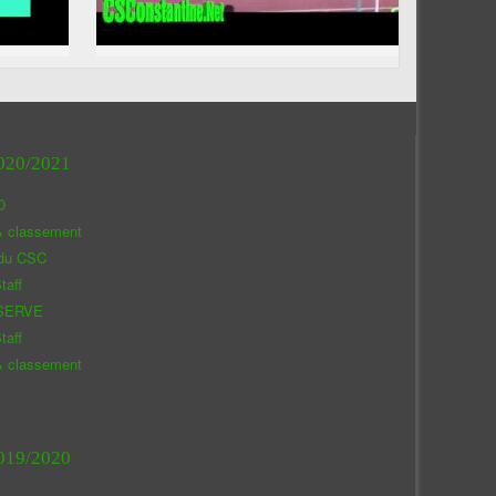
020/2021
O
& classement
 du CSC
taff
SERVE
taff
& classement
019/2020