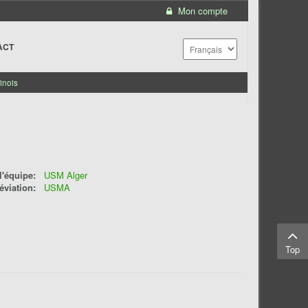
Mon compte
ACT
inois
'équipe:
USM Alger
éviation:
USMA
Top