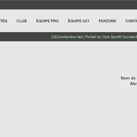
ITÉS
CLUB
ÉQUIPE PRO
ÉQUIPE U21
FANZONE
CONT
CSConstantine.Net | Portail du Club Sportif Constant
Nom de l
Abr