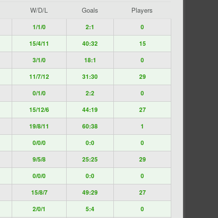
W/D/L
Goals
Players
1/1/0
2:1
0
15/4/11
40:32
15
3/1/0
18:1
0
11/7/12
31:30
29
0/1/0
2:2
0
15/12/6
44:19
27
19/8/11
60:38
1
0/0/0
0:0
0
9/5/8
25:25
29
0/0/0
0:0
0
15/8/7
49:29
27
2/0/1
5:4
0