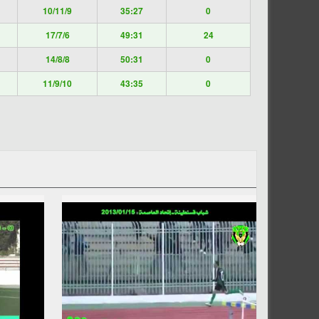
10/11/9
35:27
0
17/7/6
49:31
24
14/8/8
50:31
0
11/9/10
43:35
0