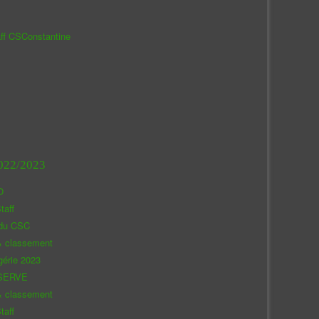
aff CSConstantine
022/2023
O
taff
 du CSC
& classement
gérie 2023
SERVE
& classement
taff