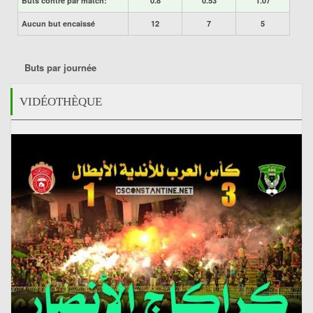
Buts contre par match:
0.8
0.53
1.07
Aucun but encaissé
12
7
5
Buts par journée
VIDÉOTHÈQUE