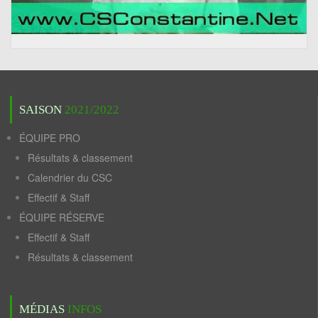
SAISON
2021/2022
ÉQUIPE PRO
Résultats & classement
Calendrier du CSC
Effectif & Staff
ÉQUIPE RÉSERVE
Effectif & Staff
Résultats & classement
MÉDIAS
INFOS