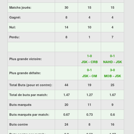
Matchs joués:
30
15
15
Gagné:
8
4
4
Nul:
14
10
4
Perdu:
8
1
7
1-0
0-1
Plus grande victoire:
JSK
-
CRB
NAHD
-
JSK
0-1
3-0
Plus grande défaite:
JSK
-
OM
MOB
-
JSK
Total Buts (pour et contre):
44
19
25
Total de buts par match:
1.47
1.27
1.67
Buts marqués
20
11
9
Buts marqués par match:
0.67
0.73
0.6
Buts contre
24
8
16