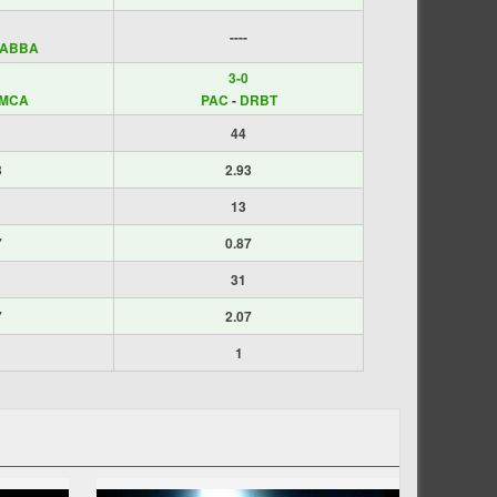
----
ABBA
3-0
MCA
PAC
-
DRBT
44
3
2.93
13
7
0.87
31
7
2.07
1