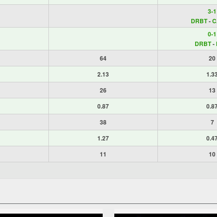
3-1
DRBT
-
C
0-1
DRBT
-
64
20
2.13
1.3
26
13
0.87
0.8
38
7
1.27
0.4
11
10