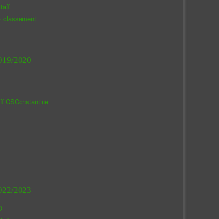
taff
& classement
019/2020
aff CSConstantine
022/2023
O