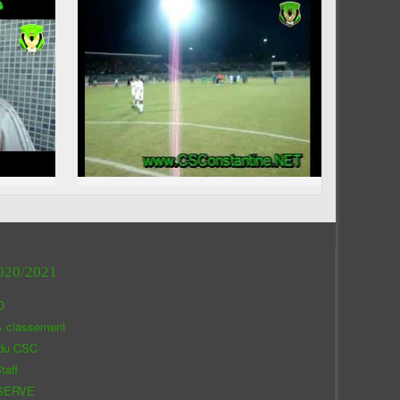
020/2021
O
& classement
 du CSC
taff
SERVE