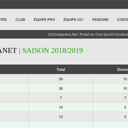
ITÉS
CLUB
ÉQUIPE PRO
ÉQUIPE U21
FANZONE
CONT
CSConstantine.Net | Portail du Club Sportif Constant
ANET
| SAISON 2018/2019
Total
Domic
30
15
30
15
7
7
10
5
13
3