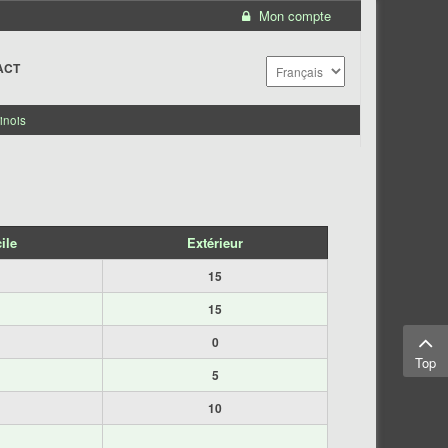
Mon compte
ACT
inois
ile
Extérieur
15
15
0
Top
5
10