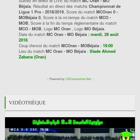
Suivez en direct le LIVE du match
MC Oran - MO
Béjaia
, Résultat en direct des matchs
Championnat de
Ligue 1 Pro - 2018/2019
, Score du match
MCOran 0 -
MOBéjaia 0
, Score à la mi-temps du match
MCO -
MOB
, Score à la fin du temps règlementaire du match
MCO - MOB
, Logo
MC Oran
, Logo
MO Béjaia
.
Date du match
MC Oran - MO Béjaia :
mardi, 28 août
2018
.
Coup d'envoi du match
MCOran - MOBéjaia
:
19:00
Lieu du match
MC Oran - MO Béjaia
:
Stade Ahmed
Zabana (Oran)
:: Powered by
CSConstantine.Net
::
VIDÉOTHÈQUE