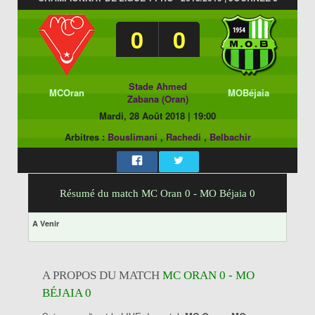
0
0
Stade Ahmed
MCOran
MOBéjaia
Zabana (Oran)
Mardi, 28 Août 2018
|
19:00
Arbitres :
Bouslimani
,
Rachedi
,
Belbachir
Résumé du match MC Oran 0 - MO Béjaia 0
A Venir
A PROPOS DU MATCH
MC ORAN 0 - MO
BÉJAIA 0