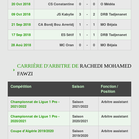
20 Oct 2018
CS Constantine
0
-
0
O Médéa
09 Oct 2018
JS Kabylie
3
-
2
DRB Tadjenanet
21 Sep 2018
CA Bordj Bou Arreridj
1
-
1
MO Béjaia
17 Sep 2018
ES Sétif
1
-
1
DRB Tadjenanet
28 Aoû 2018
MC Oran
0
-
0
MO Béjaia
CARRIÈRE D'ARBITRE DE
RACHEDI MOHAMED
FAWZI
Compétition
Saison
Fonction /
Position
Championnat de Ligue 1 Pro -
Saison
Arbitre assistant
2021/2022
2021/2022
Championnat de Ligue 1 Pro -
Saison
Arbitre assistant
2020/2021
2020/2021
Coupe d'Algérie 2019/2020
Saison
Arbitre assistant
2019/2020