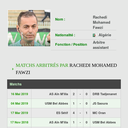
Rachedi
Nom :
Mohamed
Fawzi
Algérie
Nationalité :
Arbitre
Fonction / Position
assistant
MATCHS ARBITRÉS PAR
RACHEDI MOHAMED
FAWZI
Matchs
16 Mai 2019
AS Aïn M'lila
2
-
0
DRB Tadjenanet
04 Mai 2019
USM Bel Abbes
1
-
0
JS Saoura
17 Mar 2019
ES Sétif
4
-
1
MC Oran
17 Nov 2018
AS Aïn M'lila
1
-
0
USM Bel Abbes