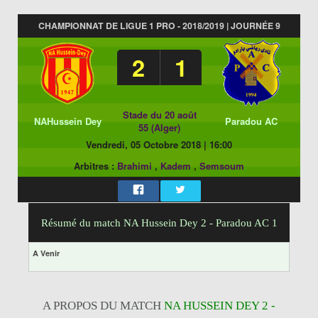
CHAMPIONNAT DE LIGUE 1 PRO - 2018/2019 | JOURNÉE 9
2
1
Stade du 20 août
NAHussein Dey
Paradou AC
55 (Alger)
Vendredi, 05 Octobre 2018
|
16:00
Arbitres :
Brahimi
,
Kadem
,
Semsoum
Résumé du match NA Hussein Dey 2 - Paradou AC 1
A Venir
A PROPOS DU MATCH
NA HUSSEIN DEY 2 -