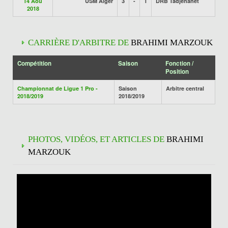
14 Aoû
USM Alger
3
-
1
DRB Tadjenanet
2018
CARRIÈRE D'ARBITRE DE
BRAHIMI MARZOUK
Compétition
Saison
Fonction /
Position
Championnat de Ligue 1 Pro -
Saison
Arbitre central
2018/2019
2018/2019
PHOTOS, VIDÉOS, ET ARTICLES DE
BRAHIMI
MARZOUK