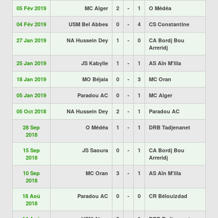
05 Fév 2019
MC Alger
2
-
1
O Médéa
04 Fév 2019
USM Bel Abbes
0
-
4
CS Constantine
27 Jan 2019
NA Hussein Dey
1
-
0
CA Bordj Bou
Arreridj
25 Jan 2019
JS Kabylie
1
-
1
AS Aïn M'lila
18 Jan 2019
MO Béjaia
0
-
3
MC Oran
05 Jan 2019
Paradou AC
0
-
1
MC Alger
05 Oct 2018
NA Hussein Dey
2
-
1
Paradou AC
28 Sep
O Médéa
1
-
1
DRB Tadjenanet
2018
15 Sep
JS Saoura
0
-
1
CA Bordj Bou
2018
Arreridj
10 Sep
MC Oran
3
-
1
AS Aïn M'lila
2018
18 Aoû
Paradou AC
0
-
0
CR Bélouizdad
2018