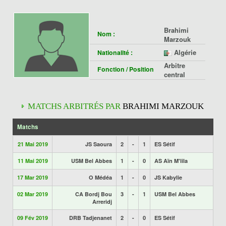
Brahimi
Nom :
Marzouk
Algérie
Nationalité :
Arbitre
Fonction / Position
central
MATCHS ARBITRÉS PAR
BRAHIMI MARZOUK
Matchs
21 Mai 2019
JS Saoura
2
-
1
ES Sétif
11 Mai 2019
USM Bel Abbes
1
-
0
AS Aïn M'lila
17 Mar 2019
O Médéa
1
-
0
JS Kabylie
02 Mar 2019
CA Bordj Bou
3
-
1
USM Bel Abbes
Arreridj
09 Fév 2019
DRB Tadjenanet
2
-
0
ES Sétif