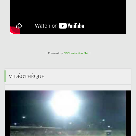
:: Powered by
CSConstantine.Net
::
VIDÉOTHÈQUE