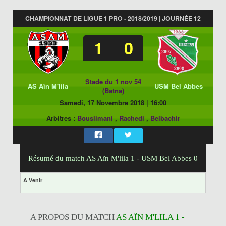
CHAMPIONNAT DE LIGUE 1 PRO - 2018/2019 | JOURNÉE 12
1
0
Stade du 1 nov 54
AS Aïn M'lila
USM Bel Abbes
(Batna)
Samedi, 17 Novembre 2018
|
16:00
Arbitres :
Bouslimani
,
Rachedi
,
Belbachir
Résumé du match AS Aïn M'lila 1 - USM Bel Abbes 0
A Venir
A PROPOS DU MATCH
AS AÏN M'LILA 1 -