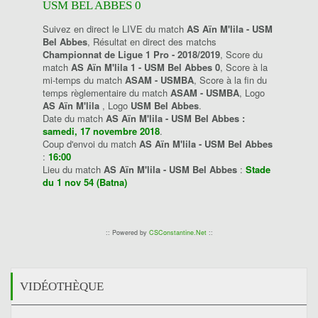
USM BEL ABBES 0
Suivez en direct le LIVE du match
AS Aïn M'lila - USM
Bel Abbes
, Résultat en direct des matchs
Championnat de Ligue 1 Pro - 2018/2019
, Score du
match
AS Aïn M'lila 1 - USM Bel Abbes 0
, Score à la
mi-temps du match
ASAM - USMBA
, Score à la fin du
temps règlementaire du match
ASAM - USMBA
, Logo
AS Aïn M'lila
, Logo
USM Bel Abbes
.
Date du match
AS Aïn M'lila - USM Bel Abbes :
samedi, 17 novembre 2018
.
Coup d'envoi du match
AS Aïn M'lila - USM Bel Abbes
:
16:00
Lieu du match
AS Aïn M'lila - USM Bel Abbes
:
Stade
du 1 nov 54 (Batna)
:: Powered by
CSConstantine.Net
::
VIDÉOTHÈQUE