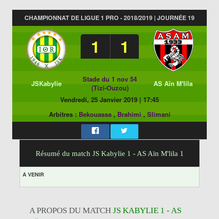
CHAMPIONNAT DE LIGUE 1 PRO - 2018/2019 | JOURNÉE 19
1
1
Stade du 1 nov 54
JSKabylie
AS Aïn M'lila
(Tizi-Ouzou)
Vendredi, 25 Janvier 2019
|
17:45
Arbitres :
Bekouassa
,
Brahimi
,
Slimani
Résumé du match JS Kabylie 1 - AS Aïn M'lila 1
A VENIR
A PROPOS DU MATCH
JS KABYLIE 1 - AS