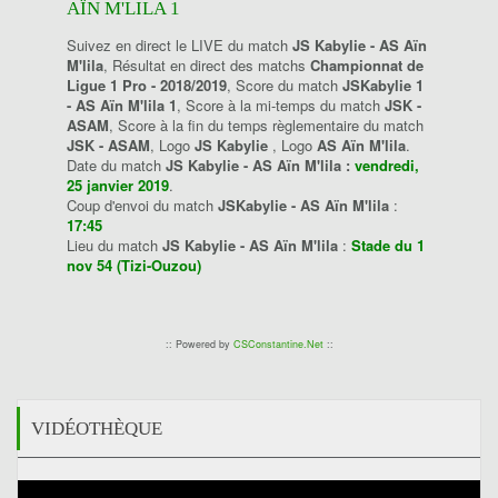
AÏN M'LILA 1
Suivez en direct le LIVE du match
JS Kabylie - AS Aïn
M'lila
, Résultat en direct des matchs
Championnat de
Ligue 1 Pro - 2018/2019
, Score du match
JSKabylie 1
- AS Aïn M'lila 1
, Score à la mi-temps du match
JSK -
ASAM
, Score à la fin du temps règlementaire du match
JSK - ASAM
, Logo
JS Kabylie
, Logo
AS Aïn M'lila
.
Date du match
JS Kabylie - AS Aïn M'lila :
vendredi,
25 janvier 2019
.
Coup d'envoi du match
JSKabylie - AS Aïn M'lila
:
17:45
Lieu du match
JS Kabylie - AS Aïn M'lila
:
Stade du 1
nov 54 (Tizi-Ouzou)
:: Powered by
CSConstantine.Net
::
VIDÉOTHÈQUE