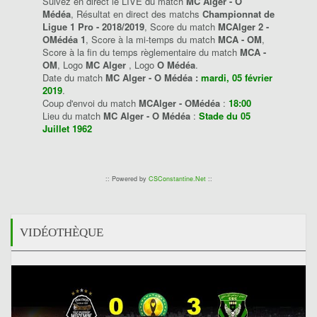
Suivez en direct le LIVE du match
MC Alger - O
Médéa
, Résultat en direct des matchs
Championnat de
Ligue 1 Pro - 2018/2019
, Score du match
MCAlger 2 -
OMédéa 1
, Score à la mi-temps du match
MCA - OM
,
Score à la fin du temps règlementaire du match
MCA -
OM
, Logo
MC Alger
, Logo
O Médéa
.
Date du match
MC Alger - O Médéa :
mardi, 05 février
2019
.
Coup d'envoi du match
MCAlger - OMédéa
:
18:00
Lieu du match
MC Alger - O Médéa
:
Stade du 05
Juillet 1962
:: Powered by
CSConstantine.Net
::
VIDÉOTHÈQUE