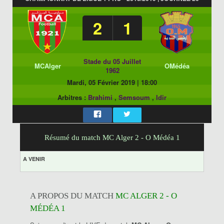
2
1
Stade du 05 Juillet
MCAlger
OMédéa
1962
Mardi, 05 Février 2019
|
18:00
Arbitres :
Brahimi
,
Semsoum
,
Idir
Résumé du match MC Alger 2 - O Médéa 1
A VENIR
A PROPOS DU MATCH
MC ALGER 2 - O
MÉDÉA 1