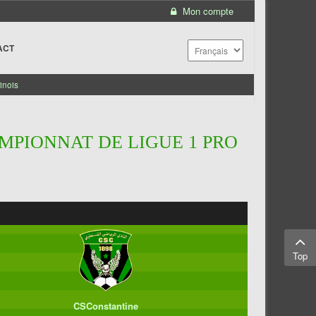
Mon compte
ACT
inois
MPIONNAT DE LIGUE 1 PRO
Top
CSConstantine