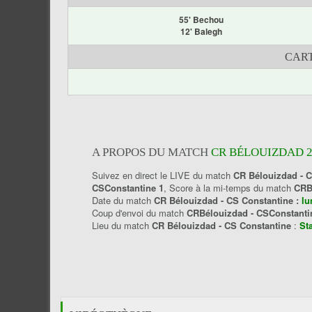
55' Bechou
12' Balegh
CART
A PROPOS DU MATCH
CR BÉLOUIZDAD 2
Suivez en direct le LIVE du match
CR Bélouizdad - 
CSConstantine 1
, Score à la mi-temps du match
CRB
Date du match
CR Bélouizdad - CS Constantine :
lu
Coup d'envoi du match
CRBélouizdad - CSConstant
Lieu du match
CR Bélouizdad - CS Constantine
:
St