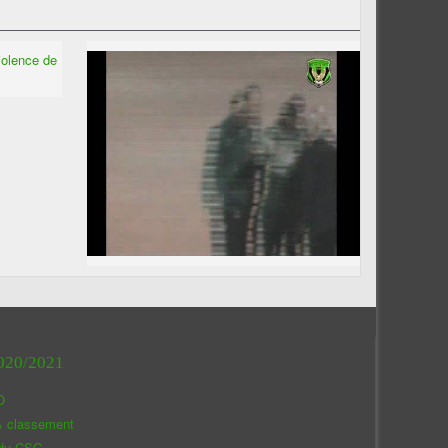
020/2021
O
& classement
 du CSC