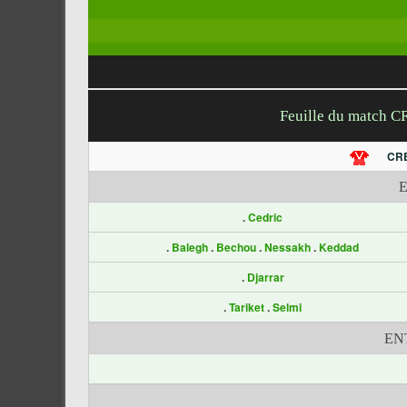
Feuille du match C
CR
.
Cedric
.
Balegh
.
Bechou
.
Nessakh
.
Keddad
.
Djarrar
.
Tariket
.
Selmi
EN