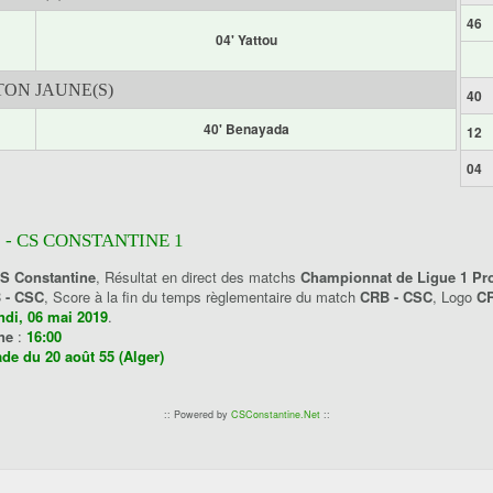
46
04' Yattou
ON JAUNE(S)
40
40' Benayada
12
04
 - CS CONSTANTINE 1
CS Constantine
, Résultat en direct des matchs
Championnat de Ligue 1 Pro
 - CSC
, Score à la fin du temps règlementaire du match
CRB - CSC
, Logo
CR
ndi, 06 mai 2019
.
ine
:
16:00
ade du 20 août 55 (Alger)
:: Powered by
CSConstantine.Net
::