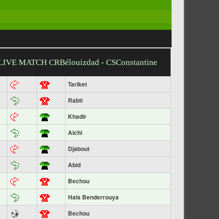
LIVE MATCH CRBélouizdad - CSConstantine
Tariket
Rabti
Khadir
Aichi
Djabout
Abid
Bechou
Hais Benderrouya
Bechou