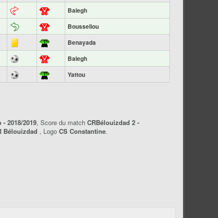
Balegh
Bousseliou
Benayada
Balegh
Yattou
 - 2018/2019
, Score du match
CRBélouizdad 2 -
 Bélouizdad
, Logo
CS Constantine
.