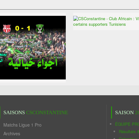
SAISONS
CSCONSTANTINE
SAISON
2
ÉQUIPE PR
Matchs Ligue 1 Pro
Résultats 
Archives
Calendrier