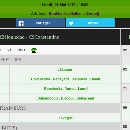
Lundi, 06 Mai 2019
|
16:00
Arbitres :
Boukhalfa
,
Hallem
,
Serradj
Partager
twitter
RBélouizdad - CSConstantine
B
Vs
CSC
92
EFFECTIFS
82
.
Limane
.
Boucheriha
.
Benayada
.
Arroussi
.
Khadir
71
.
Bencherifa
.
Yattou
.
Lamri
.
Bahamboula
.
Djabout
.
Belkacemi
69
TRAINEURS
.
Lavagne
55
BUT(S)