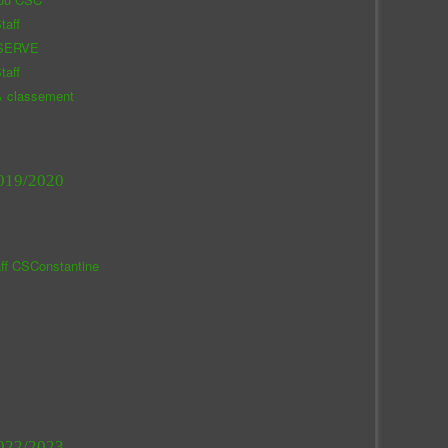
taff
SERVE
taff
& classement
019/2020
aff CSConstantine
022/2023