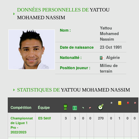
DONNÉES PERSONNELLES DE
YATTOU
MOHAMED NASSIM
Yattou
Nom :
Mohamed
Nassim
23 Oct 1991
Date de naissance
Algérie
Nationalité :
Milieu de
Position joueur :
terrain
STATISTIQUES DE
YATTOU MOHAMED NASSIM
Compétition
Équipe
Championnat
ES Sétif
3
3
0
0
270
0
1
0
0
de Ligue 1
Pro -
2022/2023