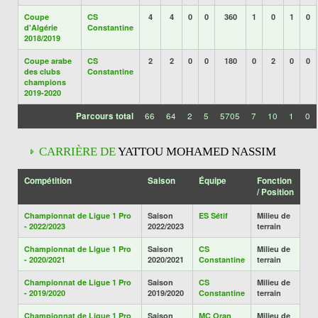
Coupe
CS
4
4
0
0
360
1
0
1
0
d'Algérie
Constantine
2018/2019
Coupe arabe
CS
2
2
0
0
180
0
2
0
0
des clubs
Constantine
champions
2019-2020
Parcours total
66
64
2
5
5705
7
10
1
0
CARRIÈRE DE
YATTOU MOHAMED NASSIM
Compétition
Saison
Équipe
Fonction
/ Position
Championnat de Ligue 1 Pro
Saison
ES Sétif
Milieu de
- 2022/2023
2022/2023
terrain
Championnat de Ligue 1 Pro
Saison
CS
Milieu de
- 2020/2021
2020/2021
Constantine
terrain
Championnat de Ligue 1 Pro
Saison
CS
Milieu de
- 2019/2020
2019/2020
Constantine
terrain
Championnat de Ligue 1 Pro
Saison
MC Oran
Milieu de