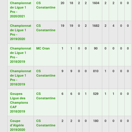
Championnat
CS
20
18
2
2
1604
2
2
0
0
de Ligue 1
Constantine
Pro -
2020/2021
Championnat
CS
19
19
0
2
1682
2
4
0
0
de Ligue 1
Constantine
Pro -
2019/2020
Championnat
MC Oran
1
1
0
0
90
0
0
0
0
de Ligue 1
Pro -
2018/2019
Championnat
CS
9
9
0
0
810
1
0
0
0
de Ligue 1
Constantine
Pro -
2018/2019
Goupes
CS
6
6
0
1
529
1
1
0
0
Ligue des
Constantine
Champions
CAF
2018/2019
Coupe
CS
2
2
0
0
180
0
0
0
0
d'Algérie
Constantine
2019/2020