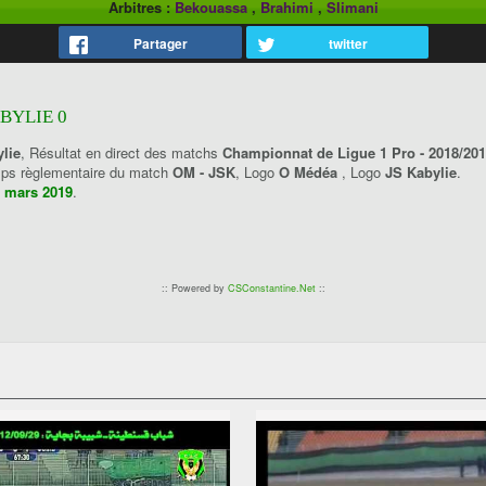
Arbitres :
Bekouassa
,
Brahimi
,
Slimani
Partager
twitter
ABYLIE 0
lie
, Résultat en direct des matchs
Championnat de Ligue 1 Pro - 2018/20
emps règlementaire du match
OM - JSK
, Logo
O Médéa
, Logo
JS Kabylie
.
 mars 2019
.
:: Powered by
CSConstantine.Net
::