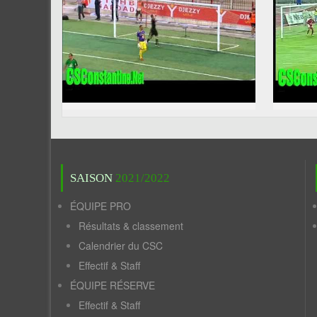
SAISON
2021/2022
ÉQUIPE PRO
Résultats & classement
Calendrier du CSC
Effectif & Staff
ÉQUIPE RÉSERVE
Effectif & Staff