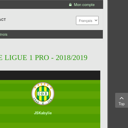
Mon compte
ACT
inois
LIGUE 1 PRO - 2018/2019
Top
JSKabylie