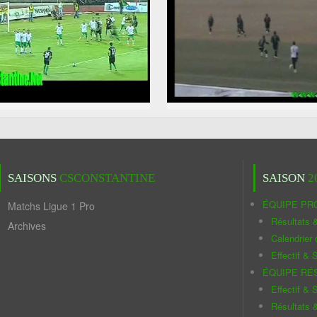
SAISONS
CSCONSTANTINE
SAISON
2
ÉQUIPE PR
Matchs Ligue 1 Pro
Résultats 
Archives
Calendrier
Effectif & S
ÉQUIPE RÉ
Effectif & S
Résultats 