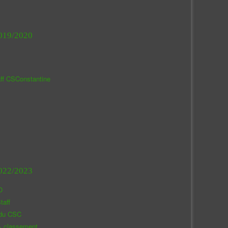
019/2020
aff CSConstantine
022/2023
O
taff
 du CSC
& classement