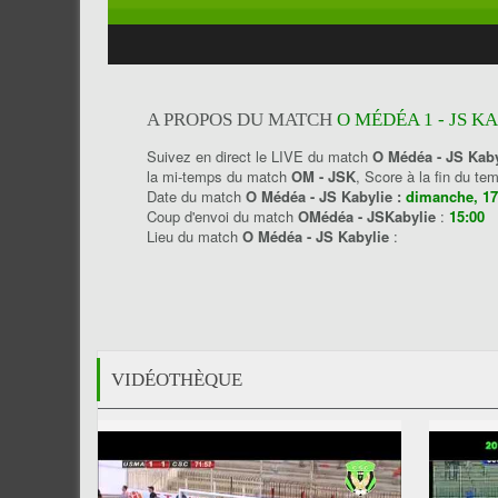
A PROPOS DU MATCH
O MÉDÉA 1 - JS K
Suivez en direct le LIVE du match
O Médéa - JS Kaby
la mi-temps du match
OM - JSK
, Score à la fin du t
Date du match
O Médéa - JS Kabylie :
dimanche, 17
Coup d'envoi du match
OMédéa - JSKabylie
:
15:00
Lieu du match
O Médéa - JS Kabylie
:
VIDÉOTHÈQUE