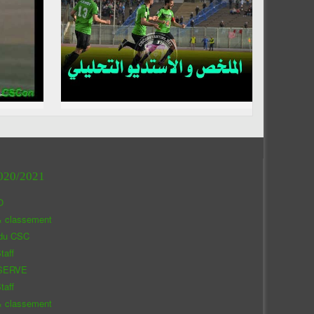
020/2021
O
& classement
 du CSC
taff
SERVE
taff
& classement