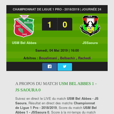
CHAMPIONNAT DE LIGUE 1 PRO - 2018/2019 | JOURNÉE 24
1
0
USM Bel Abbes
JSSaoura
Samedi, 04 Mai 2019
|
16:00
Arbitres :
Bouslimani
,
Belbachir
,
Rachedi
A PROPOS DU MATCH
USM BEL ABBES 1 -
JS SAOURA 0
Suivez en direct le LIVE du match
USM Bel Abbes - JS
Saoura
, Résultat en direct des matchs
Championnat
de Ligue 1 Pro - 2018/2019
, Score du match
USM Bel
Abbes 1 - JSSaoura 0
, Score à la mi-temps du match