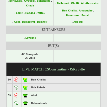
.
Benayada
.
Arroussi
.
Bencherifa
.
.
Tizibouali
.
Chetti
.
Ait Abdesslem
Khadir
.
Ben Khalifa
.
Amaouche
.
.
Lamri
.
Haddad
.
Yattou
Hamroune
.
Renai
.
Abid
.
Belkacemi
.
Belkheir
.
Abdoul
ENTRAINEURS
.
Lavagne
BUT(S)
44' Benayada
26' Abid
LIVE MATCH CSConstantine - JSKabylie
80
Ben Khalifa
Nait Rabah
59
Abid
Bahamboula