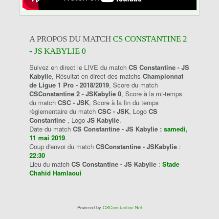
A PROPOS DU MATCH
CS CONSTANTINE 2
- JS KABYLIE 0
Suivez en direct le LIVE du match
CS Constantine - JS
Kabylie
, Résultat en direct des matchs
Championnat
de Ligue 1 Pro - 2018/2019
, Score du match
CSConstantine 2 - JSKabylie 0
, Score à la mi-temps
du match
CSC - JSK
, Score à la fin du temps
règlementaire du match
CSC - JSK
, Logo
CS
Constantine
, Logo
JS Kabylie
.
Date du match
CS Constantine - JS Kabylie :
samedi,
11 mai 2019
.
Coup d'envoi du match
CSConstantine - JSKabylie
:
22:30
Lieu du match
CS Constantine - JS Kabylie
:
Stade
Chahid Hamlaoui
:: Powered by
CSConstantine.Net
::