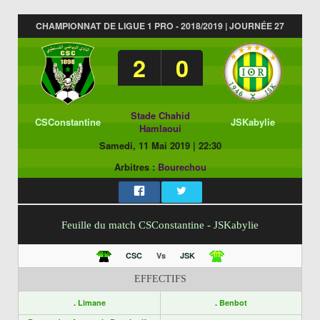
CHAMPIONNAT DE LIGUE 1 PRO - 2018/2019 | JOURNÉE 27
2
0
Stade Chahid
CSConstantine
JSKabylie
Hamlaoui
Samedi, 11 Mai 2019
|
22:30
Arbitres :
Bourechou
Feuille du match CSConstantine - JSKabylie
CSC
Vs
JSK
EFFECTIFS
.
Limane
.
Benbot