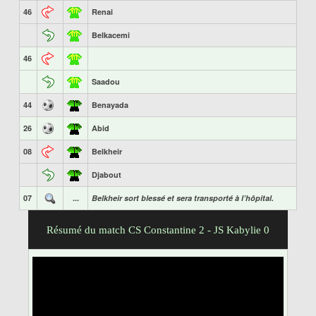
46
Renai
Belkacemi
46
Saadou
44
Benayada
26
Abid
08
Belkheir
Djabout
07
...
Belkheir sort blessé et sera transporté à l’hôpital.
Résumé du match CS Constantine 2 - JS Kabylie 0