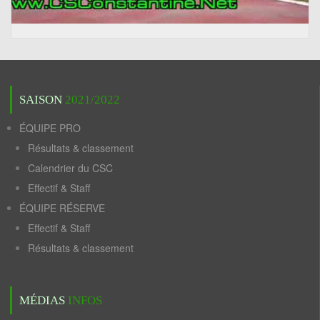
SAISON
2021/2022
ÉQUIPE PRO
Résultats & classement
Calendrier du CSC
Effectif & Staff
ÉQUIPE RÉSERVE
Effectif & Staff
Résultats & classement
MÉDIAS
INFOS