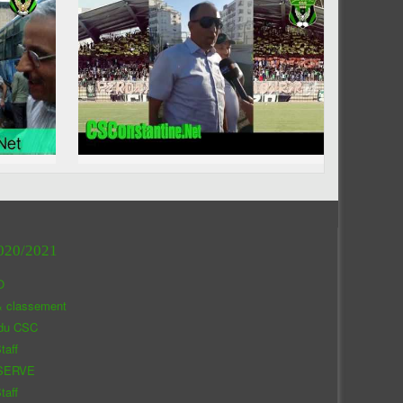
020/2021
O
& classement
 du CSC
taff
SERVE
taff