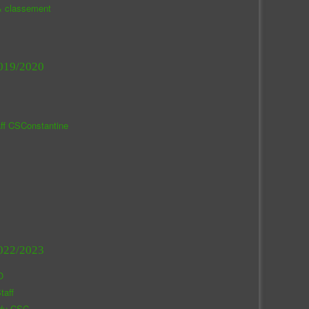
& classement
019/2020
aff CSConstantine
022/2023
O
taff
 du CSC