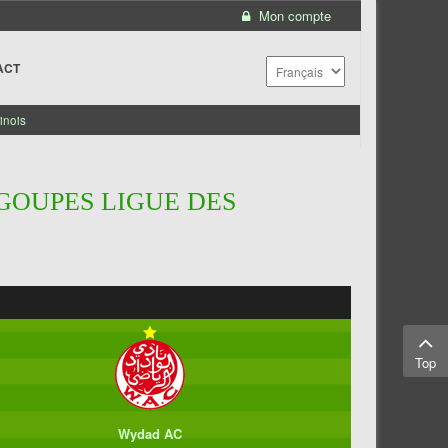
Mon compte
ACT
inois
 GOUPES LIGUE DES
Top
Wydad AC