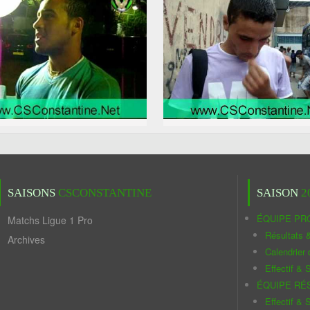
SAISONS
CSCONSTANTINE
SAISON
2
ÉQUIPE PR
Matchs Ligue 1 Pro
Résultats 
Archives
Calendrier
Effectif & S
ÉQUIPE RÉ
Effectif & S