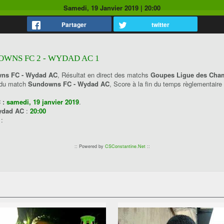
Samedi, 19 Janvier 2019
|
20:00
Partager
twitter
WNS FC 2 - WYDAD AC 1
ns FC - Wydad AC
, Résultat en direct des matchs
Goupes Ligue des Cha
 du match
Sundowns FC - Wydad AC
, Score à la fin du temps règlementair
 :
samedi, 19 janvier 2019
.
ydad AC
:
20:00
C
:
:: Powered by
CSConstantine.Net
::