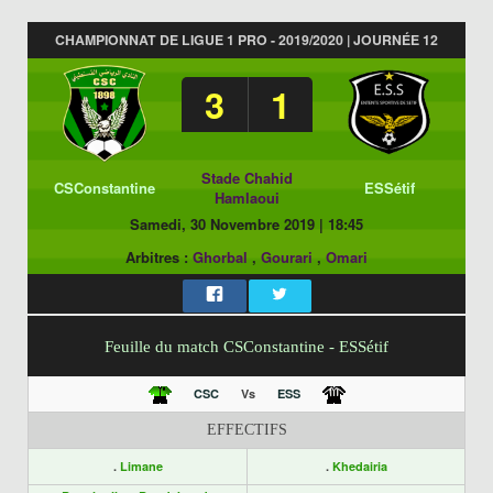
CHAMPIONNAT DE LIGUE 1 PRO - 2019/2020 | JOURNÉE 12
3
1
Stade Chahid
CSConstantine
ESSétif
Hamlaoui
Samedi, 30 Novembre 2019
|
18:45
Arbitres :
Ghorbal
,
Gourari
,
Omari
Feuille du match CSConstantine - ESSétif
CSC
Vs
ESS
EFFECTIFS
.
Limane
.
Khedairia