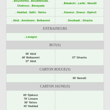
.
Boucheriha
.
Boudebouda
.
.
Bekakchi
.
Laribi
.
Nemdil
Chahrour
.
Benayada
.
Haddad
.
Salhi
.
Yattou
.
Karaoui
.
Draoui
.
Djahnit
.
Abid
.
Amokrane
.
Belkacemi
.
Souibaah
.
Ghacha
ENTRAINEURS
.
Lavagne
BUT(S)
58' Abid
48' Belkacemi
57' Ghacha
37' Abid
CARTON ROUGE(S)
95' Nemdil
CARTON JAUNE(S)
85' Djabout
78' Limane
58' Yattou
43' Haddad