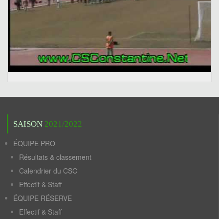
SAISON
2021/2022
ÉQUIPE PRO
Résultats & classement
Calendrier du CSC
Effectif & Staff
ÉQUIPE RÉSERVE
Effectif & Staff