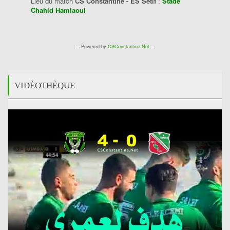
Lieu du match
CS Constantine - ES Sétif
:
Stade
Chahid Hamlaoui
:: Powered by
CSConstantine.Net
::
VIDÉOTHÈQUE