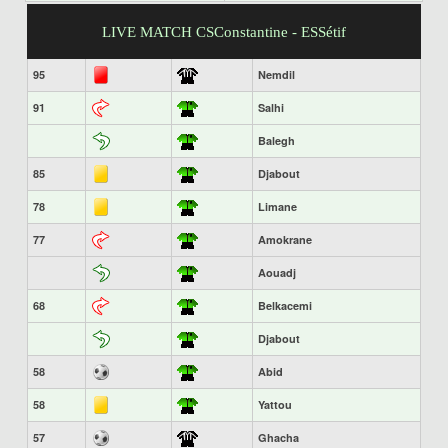
LIVE MATCH CSConstantine - ESSétif
95
Nemdil
91
Salhi
Balegh
85
Djabout
78
Limane
77
Amokrane
Aouadj
68
Belkacemi
Djabout
58
Abid
58
Yattou
57
Ghacha