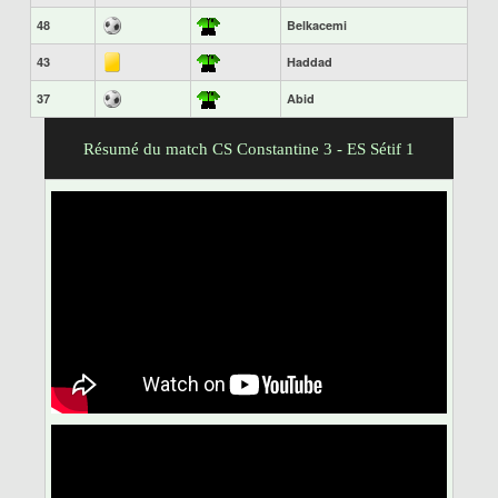
48
Belkacemi
43
Haddad
37
Abid
Résumé du match CS Constantine 3 - ES Sétif 1