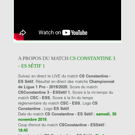
A PROPOS DU MATCH
CS CONSTANTINE 3
- ES SÉTIF 1
Suivez en direct le LIVE du match
CS Constantine -
ES Sétif
, Résultat en direct des matchs
Championnat
de Ligue 1 Pro - 2019/2020
, Score du match
CSConstantine 3 - ESSétif 1
, Score à la mi-temps du
match
CSC - ESS
, Score à la fin du temps
règlementaire du match
CSC - ESS
, Logo
CS
Constantine
, Logo
ES Sétif
.
Date du match
CS Constantine - ES Sétif :
samedi, 30
novembre 2019
.
Coup d'envoi du match
CSConstantine - ESSétif
:
18:45