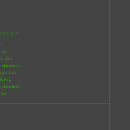
022/2023
O
taff
 du CSC
& classement
gérie 2023
SERVE
& classement
taff