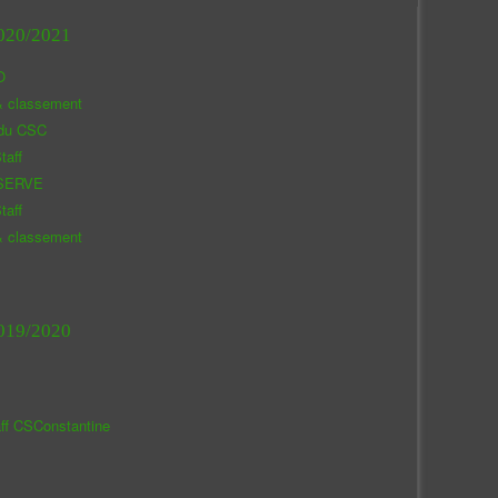
020/2021
O
& classement
 du CSC
taff
SERVE
taff
& classement
019/2020
aff CSConstantine