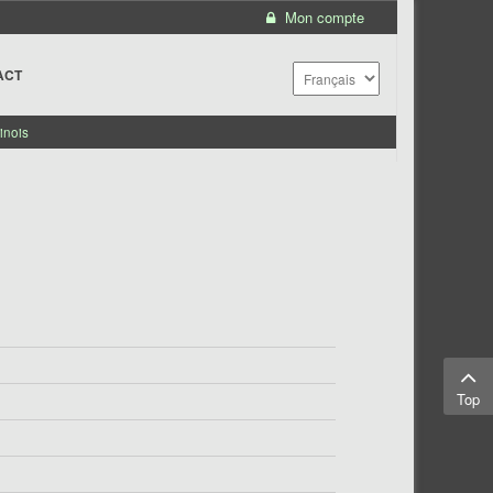
Mon compte
ACT
inois
Top