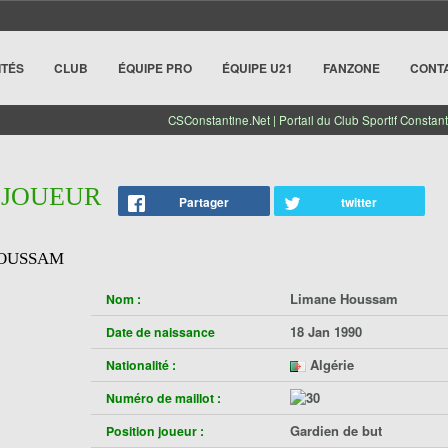
ITÉS
CLUB
ÉQUIPE PRO
ÉQUIPE U21
FANZONE
CONT
CSConstantine.Net | Portail du Club Sportif Constant
E JOUEUR
Partager
twitter
OUSSAM
Limane Houssam
Nom :
18 Jan 1990
Date de naissance
Algérie
Nationalité :
Numéro de maillot :
Gardien de but
Position joueur :