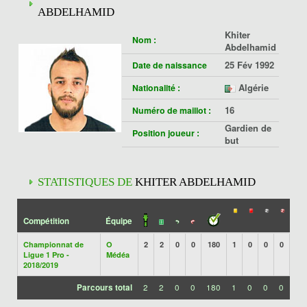
ABDELHAMID
Khiter
Nom :
Abdelhamid
25 Fév 1992
Date de naissance
Algérie
Nationalité :
16
Numéro de maillot :
Gardien de
Position joueur :
but
STATISTIQUES DE
KHITER ABDELHAMID
Compétition
Équipe
Championnat de
O
2
2
0
0
180
1
0
0
0
Ligue 1 Pro -
Médéa
2018/2019
Parcours total
2
2
0
0
180
1
0
0
0