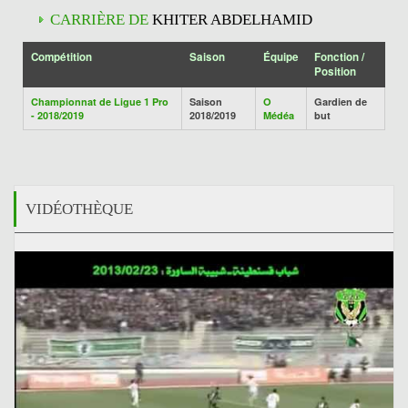
CARRIÈRE DE
KHITER ABDELHAMID
Compétition
Saison
Équipe
Fonction /
Position
Championnat de Ligue 1 Pro
Saison
O
Gardien de
- 2018/2019
2018/2019
Médéa
but
VIDÉOTHÈQUE