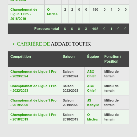
Championnat de
O
2
2
0
0
180
0
1
0
0
Ligue 1 Pro -
Médéa
2018/2019
Parcours total
6
6
0
3
495
0
1
0
0
CARRIÈRE DE
ADDADI TOUFIK
Compétition
Saison
Équipe
Fonction /
Position
Championnat de Ligue 1 Pro
Saison
ASO
Milieu de
- 2023/2024
2023/2024
Chlef
terrain
Championnat de Ligue 1 Pro
Saison
ASO
Milieu de
- 2022/2023
2022/2023
Chlef
terrain
Championnat de Ligue 1 Pro
Saison
JS
Milieu de
- 2019/2020
2019/2020
Kabylie
terrain
Championnat de Ligue 1 Pro
Saison
O
Milieu de
- 2018/2019
2018/2019
Médéa
terrain