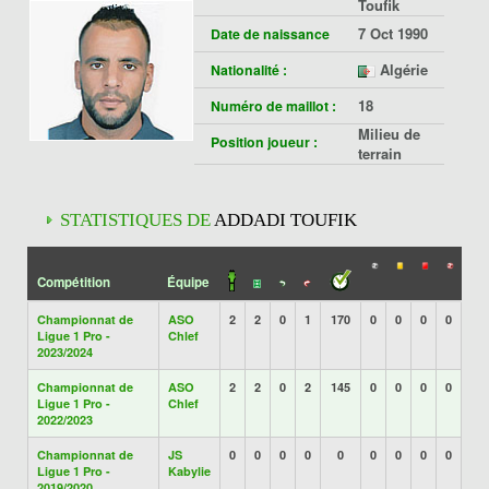
Toufik
7 Oct 1990
Date de naissance
Algérie
Nationalité :
18
Numéro de maillot :
Milieu de
Position joueur :
terrain
STATISTIQUES DE
ADDADI TOUFIK
Compétition
Équipe
Championnat de
ASO
2
2
0
1
170
0
0
0
0
Ligue 1 Pro -
Chlef
2023/2024
Championnat de
ASO
2
2
0
2
145
0
0
0
0
Ligue 1 Pro -
Chlef
2022/2023
Championnat de
JS
0
0
0
0
0
0
0
0
0
Ligue 1 Pro -
Kabylie
2019/2020