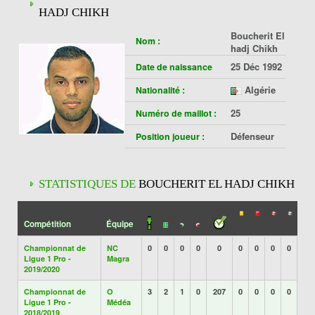
HADJ CHIKH
Boucherit El
Nom :
hadj Chikh
25 Déc 1992
Date de naissance
Algérie
Nationalité :
25
Numéro de maillot :
Défenseur
Position joueur :
STATISTIQUES DE
BOUCHERIT EL HADJ CHIKH
Compétition
Équipe
Championnat de
NC
0
0
0
0
0
0
0
0
0
Ligue 1 Pro -
Magra
2019/2020
Championnat de
O
3
2
1
0
207
0
0
0
0
Ligue 1 Pro -
Médéa
2018/2019