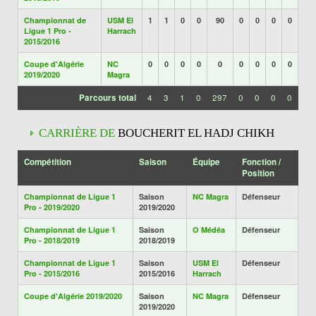
Championnat de
USM El
1
1
0
0
90
0
0
0
0
Ligue 1 Pro -
Harrach
2015/2016
Coupe d'Algérie
NC
0
0
0
0
0
0
0
0
0
2019/2020
Magra
Parcours total
4
3
1
0
297
0
0
0
0
CARRIÈRE DE
BOUCHERIT EL HADJ CHIKH
Compétition
Saison
Équipe
Fonction /
Position
Championnat de Ligue 1
Saison
NC Magra
Défenseur
Pro - 2019/2020
2019/2020
Championnat de Ligue 1
Saison
O Médéa
Défenseur
Pro - 2018/2019
2018/2019
Championnat de Ligue 1
Saison
USM El
Défenseur
Pro - 2015/2016
2015/2016
Harrach
Coupe d'Algérie 2019/2020
Saison
NC Magra
Défenseur
2019/2020