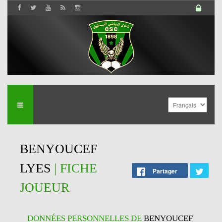
BENYOUCEF
LYES
| FICHE
Partager
JOUEUR
DONNÉES PERSONNELLES DE
BENYOUCEF