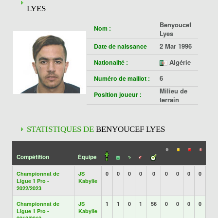
LYES
Benyoucef
Nom :
Lyes
2 Mar 1996
Date de naissance
Algérie
Nationalité :
6
Numéro de maillot :
Milieu de
Position joueur :
terrain
STATISTIQUES DE
BENYOUCEF LYES
Compétition
Équipe
Championnat de
JS
0
0
0
0
0
0
0
0
0
Ligue 1 Pro -
Kabylie
2022/2023
Championnat de
JS
1
1
0
1
56
0
0
0
0
Ligue 1 Pro -
Kabylie