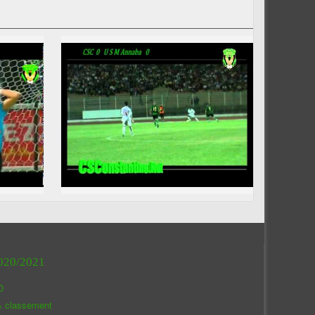
020/2021
O
& classement