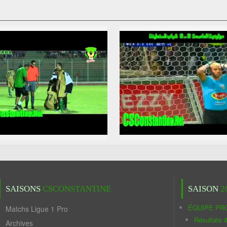
SAISONS
CSCONSTANTINE
SAISON
2
ÉQUIPE PR
Matchs Ligue 1 Pro
Résultats 
Archives