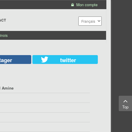
Mon compte
ACT
inois
tager
twitter
 Amine
Top