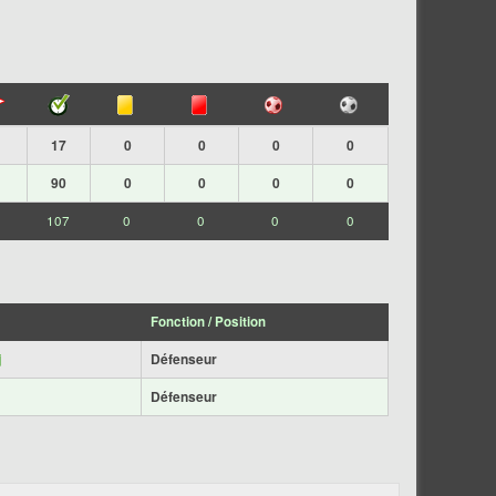
17
0
0
0
0
90
0
0
0
0
107
0
0
0
0
Fonction / Position
j
Défenseur
Défenseur