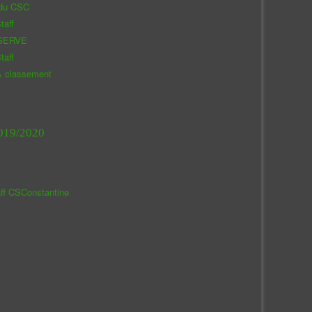
 du CSC
taff
SERVE
taff
& classement
019/2020
aff CSConstantine