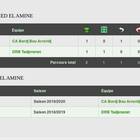
D EL AMINE
Équipe
CA Bordj Bou Arreridj
1
0
1
0
DRB Tadjenanet
1
1
0
0
Parcours total
2
1
1
0
L AMINE
Saison
Équipe
Saison 2019/2020
CA Bordj Bou Arrerid
Saison 2018/2019
DRB Tadjenanet