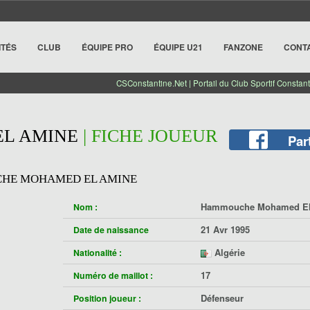
ITÉS
CLUB
ÉQUIPE PRO
ÉQUIPE U21
FANZONE
CONT
CSConstantine.Net | Portail du Club Sportif Constant
L AMINE
| FICHE JOUEUR
Par
HE MOHAMED EL AMINE
Hammouche Mohamed El
Nom :
21 Avr 1995
Date de naissance
Algérie
Nationalité :
17
Numéro de maillot :
Défenseur
Position joueur :