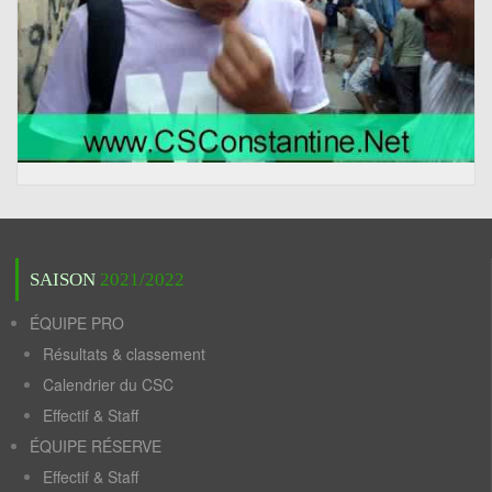
SAISON
2021/2022
ÉQUIPE PRO
Résultats & classement
Calendrier du CSC
Effectif & Staff
ÉQUIPE RÉSERVE
Effectif & Staff