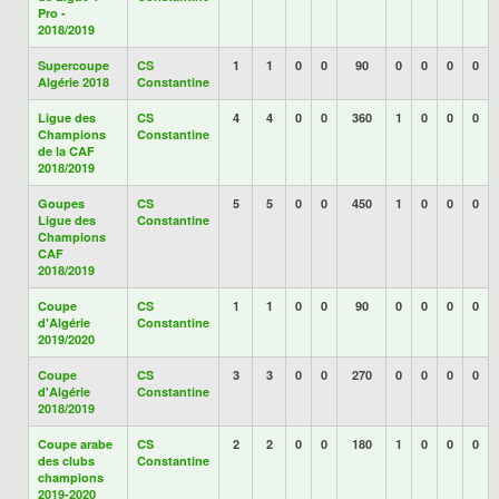
Pro -
2018/2019
Supercoupe
CS
1
1
0
0
90
0
0
0
0
Algérie 2018
Constantine
Ligue des
CS
4
4
0
0
360
1
0
0
0
Champions
Constantine
de la CAF
2018/2019
Goupes
CS
5
5
0
0
450
1
0
0
0
Ligue des
Constantine
Champions
CAF
2018/2019
Coupe
CS
1
1
0
0
90
0
0
0
0
d'Algérie
Constantine
2019/2020
Coupe
CS
3
3
0
0
270
0
0
0
0
d'Algérie
Constantine
2018/2019
Coupe arabe
CS
2
2
0
0
180
1
0
0
0
des clubs
Constantine
champions
2019-2020