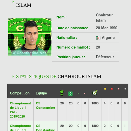
ISLAM
Chahrour
Nom :
Islam
20 Mar 1990
Date de naissance
Algérie
Nationalité :
20
Numéro de maillot :
Défenseur
Position joueur :
STATISTIQUES DE
CHAHROUR ISLAM
Compétition
Équipe
Championnat
CS
20
20
0
0
1800
4
0
0
0
de Ligue 1
Constantine
Pro -
2019/2020
Championnat
CS
20
20
0
0
1800
2
0
0
1
de Ligue 1
Constantine