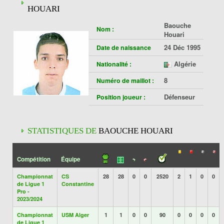
HOUARI
Baouche
Nom :
Houari
24 Déc 1995
Date de naissance
Algérie
Nationalité :
8
Numéro de maillot :
Défenseur
Position joueur :
STATISTIQUES DE
BAOUCHE HOUARI
Compétition
Équipe
Championnat
CS
28
28
0
0
2520
2
1
0
0
de Ligue 1
Constantine
Pro -
2023/2024
Championnat
USM Alger
1
1
0
0
90
0
0
0
0
de Ligue 1