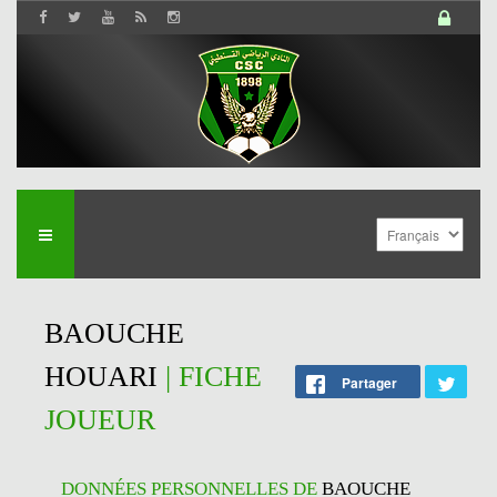
BAOUCHE
HOUARI
| FICHE
Partager
JOUEUR
DONNÉES PERSONNELLES DE
BAOUCHE