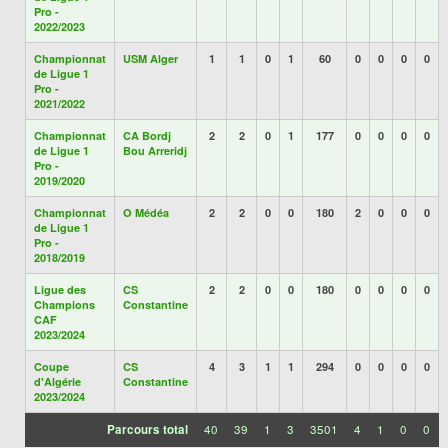
Pro -
2022/2023
Championnat
USM Alger
1
1
0
1
60
0
0
0
0
de Ligue 1
Pro -
2021/2022
Championnat
CA Bordj
2
2
0
1
177
0
0
0
0
de Ligue 1
Bou Arreridj
Pro -
2019/2020
Championnat
O Médéa
2
2
0
0
180
2
0
0
0
de Ligue 1
Pro -
2018/2019
Ligue des
CS
2
2
0
0
180
0
0
0
0
Champions
Constantine
CAF
2023/2024
Coupe
CS
4
3
1
1
294
0
0
0
0
d'Algérie
Constantine
2023/2024
Parcours total
40
39
1
3
3501
4
1
0
0