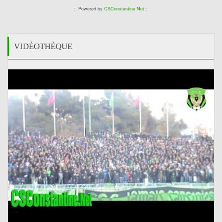
:: Powered by
CSConstantine.Net
::
VIDÉOTHÈQUE