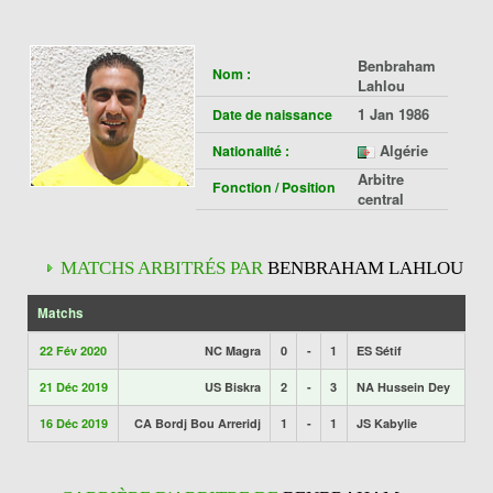
Benbraham
Nom :
Lahlou
1 Jan 1986
Date de naissance
Algérie
Nationalité :
Arbitre
Fonction / Position
central
MATCHS ARBITRÉS PAR
BENBRAHAM LAHLOU
Matchs
22 Fév 2020
NC Magra
0
-
1
ES Sétif
21 Déc 2019
US Biskra
2
-
3
NA Hussein Dey
16 Déc 2019
CA Bordj Bou Arreridj
1
-
1
JS Kabylie