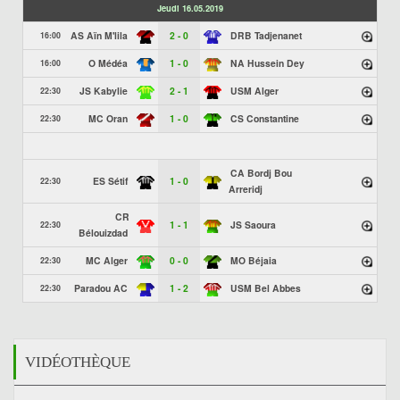
Jeudi 16.05.2019
AS Aïn M'lila
2 - 0
DRB Tadjenanet
16:00
O Médéa
1 - 0
NA Hussein Dey
16:00
JS Kabylie
2 - 1
USM Alger
22:30
MC Oran
1 - 0
CS Constantine
22:30
CA Bordj Bou
ES Sétif
1 - 0
22:30
Arreridj
CR
1 - 1
JS Saoura
22:30
Bélouizdad
MC Alger
0 - 0
MO Béjaia
22:30
Paradou AC
1 - 2
USM Bel Abbes
22:30
VIDÉOTHÈQUE