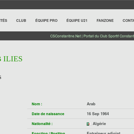
ITÉS
CLUB
ÉQUIPE PRO
ÉQUIPE U21
FANZONE
CONT
CSConstantine.Net | Portail du Club Sportif Constant
 ILIES
S
Arab
Nom :
16 Sep 1964
Date de naissance
Algérie
Nationalité :
Entraîneur adjoint
Fonction / Position