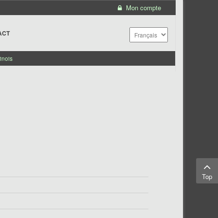
Mon compte
ACT
inois
Top