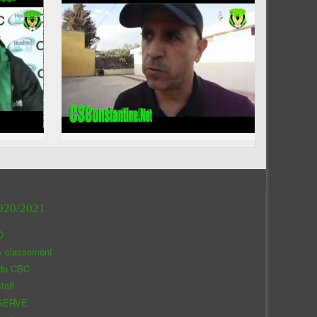
020/2021
O
& classement
 du CSC
taff
SERVE