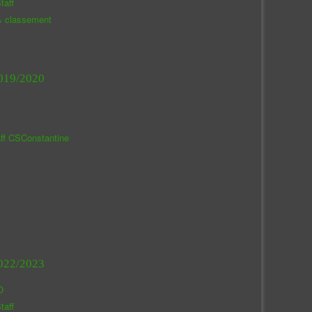
taff
& classement
019/2020
aff CSConstantine
022/2023
O
taff