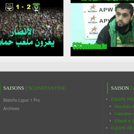
SAISONS
CSCONSTANTINE
SAISON
2
ÉQUIPE PR
Matchs Ligue 1 Pro
Résultats 
Archives
Calendrier
Effectif & S
ÉQUIPE RÉ