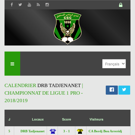
CALENDRIER
DRB TADJENANET
|
CHAMPIONNAT DE LIGUE 1 PRO -
2018/2019
';
J
Locaux
Score
Visiteurs
5
DRB Tadjenanet
3 - 1
CA Bordj Bou Arreridj