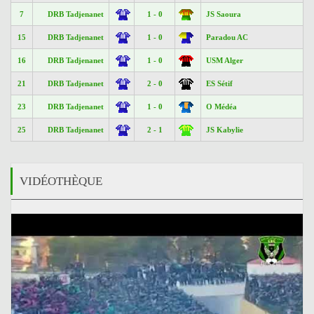
7
DRB Tadjenanet
1 - 0
JS Saoura
15
DRB Tadjenanet
1 - 0
Paradou AC
16
DRB Tadjenanet
1 - 0
USM Alger
21
DRB Tadjenanet
2 - 0
ES Sétif
23
DRB Tadjenanet
1 - 0
O Médéa
25
DRB Tadjenanet
2 - 1
JS Kabylie
VIDÉOTHÈQUE