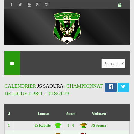
CALENDRIER
JS SAOURA
| CHAMPIONNAT
DE LIGUE 1 PRO - 2018/2019
';
J
Locaux
Score
Visiteurs
1
JS Kabylie
0 - 0
JS Saoura