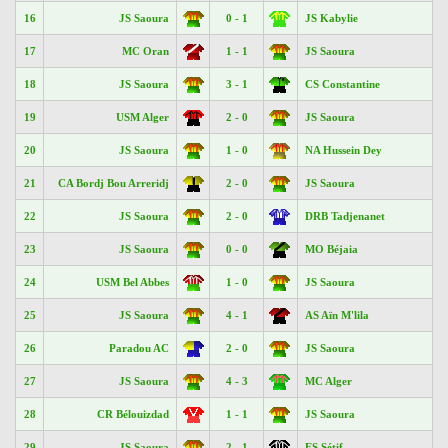
16
JS Saoura
0 - 1
JS Kabylie
17
MC Oran
1 - 1
JS Saoura
18
JS Saoura
3 - 1
CS Constantine
19
USM Alger
2 - 0
JS Saoura
20
JS Saoura
1 - 0
NA Hussein Dey
21
CA Bordj Bou Arreridj
2 - 0
JS Saoura
22
JS Saoura
2 - 0
DRB Tadjenanet
23
JS Saoura
0 - 0
MO Béjaia
24
USM Bel Abbes
1 - 0
JS Saoura
25
JS Saoura
4 - 1
AS Aïn M'lila
26
Paradou AC
2 - 0
JS Saoura
27
JS Saoura
4 - 3
MC Alger
28
CR Bélouizdad
1 - 1
JS Saoura
29
JS Saoura
2 - 1
ES Sétif