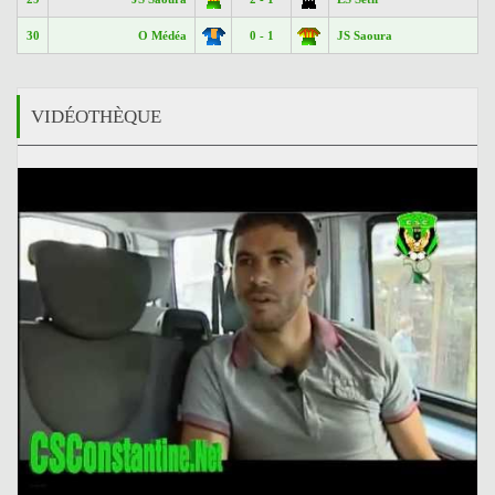
30
O Médéa
0 - 1
JS Saoura
VIDÉOTHÈQUE