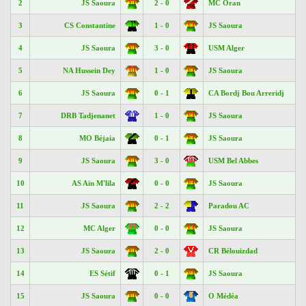
2
JS Saoura
2 - 0
MC Oran
3
CS Constantine
1 - 0
JS Saoura
4
JS Saoura
3 - 0
USM Alger
5
NA Hussein Dey
1 - 0
JS Saoura
6
JS Saoura
0 - 1
CA Bordj Bou Arreridj
7
DRB Tadjenanet
1 - 0
JS Saoura
8
MO Béjaia
0 - 1
JS Saoura
9
JS Saoura
3 - 0
USM Bel Abbes
10
AS Aïn M'lila
0 - 0
JS Saoura
11
JS Saoura
2 - 2
Paradou AC
12
MC Alger
0 - 0
JS Saoura
13
JS Saoura
2 - 0
CR Bélouizdad
14
ES Sétif
0 - 1
JS Saoura
15
JS Saoura
0 - 0
O Médéa