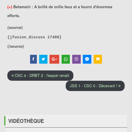
(+)
Belameiri
: A brillé de mille feux et a fourni d'énormes
efforts.
{source}
{jfusion_discuss 17408}
{/source}
CSC 4 - DRBT 2 : l'espoir renaît
JSS 1 - CSC 0 : Décevant !
VIDÉOTHÈQUE