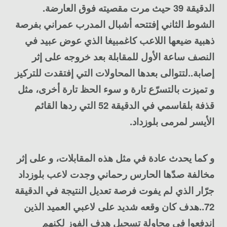
الدقيقة 39 حيث مرت مقصيته فوق العارضة.
الشوط الثاني إفتتحه أشبال المدرب عمراني بفرصة
ذهبية ضيعها اللاعب كاغمبيغا الذي عوض عبيد في
النصف ساعة الأول للمقابلة بعد خروجه على إثر
إصابة..لتتوالى بعدها المحاولات التي إفتقدت للتركيز
و تميزت بالتسرّع تارة و سوء الحظ تارة أخرى، مثل
قذفة بلقاسمي في الدقيقة 52 التي ردها القائم
الأيسر لمرمى بلوزداد.
و كما يحدث عادة في مثل هذه المقابلات، و على إثر
مخالفة صدّها الحارس رحماني وجدت لاعب بلوزداد
جرّار الذي لم يفوت فرصة تعديل النتيجة في الدقيقة
72..هدف كان وقعه شديد على لاعبي العميد الذين
إندفعوا في محاولة تسجيل هدف الفوز لكنهم