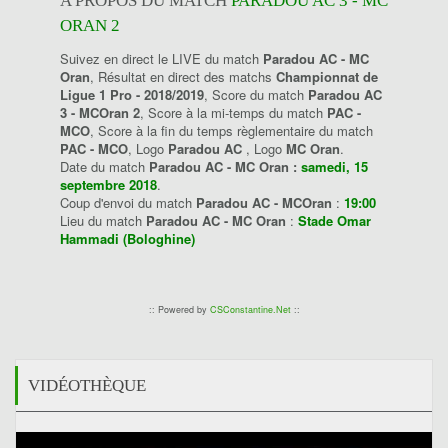
A PROPOS DU MATCH
PARADOU AC 3 - MC
ORAN 2
Suivez en direct le LIVE du match
Paradou AC - MC
Oran
, Résultat en direct des matchs
Championnat de
Ligue 1 Pro - 2018/2019
, Score du match
Paradou AC
3 - MCOran 2
, Score à la mi-temps du match
PAC -
MCO
, Score à la fin du temps règlementaire du match
PAC - MCO
, Logo
Paradou AC
, Logo
MC Oran
.
Date du match
Paradou AC - MC Oran :
samedi, 15
septembre 2018
.
Coup d'envoi du match
Paradou AC - MCOran
:
19:00
Lieu du match
Paradou AC - MC Oran
:
Stade Omar
Hammadi (Bologhine)
:: Powered by
CSConstantine.Net
::
VIDÉOTHÈQUE