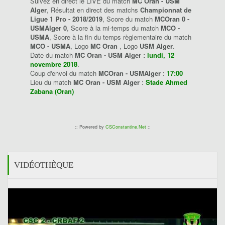
Suivez en direct le LIVE du match
MC Oran - USM
Alger
, Résultat en direct des matchs
Championnat de
Ligue 1 Pro - 2018/2019
, Score du match
MCOran 0 -
USMAlger 0
, Score à la mi-temps du match
MCO -
USMA
, Score à la fin du temps règlementaire du match
MCO - USMA
, Logo
MC Oran
, Logo
USM Alger
.
Date du match
MC Oran - USM Alger :
lundi, 12
novembre 2018
.
Coup d'envoi du match
MCOran - USMAlger
:
17:00
Lieu du match
MC Oran - USM Alger
:
Stade Ahmed
Zabana (Oran)
:: Powered by
CSConstantine.Net
::
VIDÉOTHÈQUE