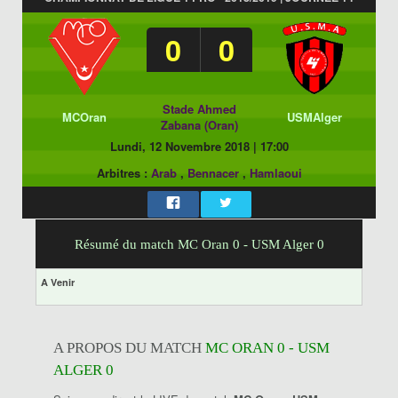
0
0
Stade Ahmed
MCOran
USMAlger
Zabana (Oran)
Lundi, 12 Novembre 2018
|
17:00
Arbitres :
Arab
,
Bennacer
,
Hamlaoui
Résumé du match MC Oran 0 - USM Alger 0
A Venir
A PROPOS DU MATCH
MC ORAN 0 - USM
ALGER 0