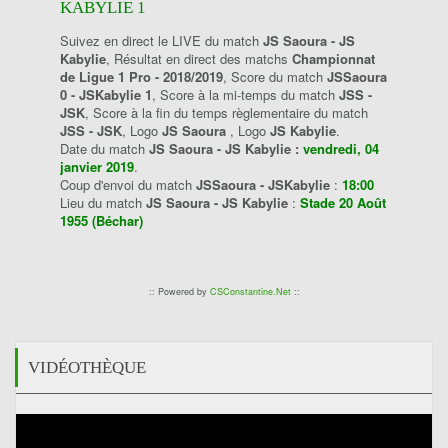
KABYLIE 1
Suivez en direct le LIVE du match
JS Saoura - JS
Kabylie
, Résultat en direct des matchs
Championnat
de Ligue 1 Pro - 2018/2019
, Score du match
JSSaoura
0 - JSKabylie 1
, Score à la mi-temps du match
JSS -
JSK
, Score à la fin du temps règlementaire du match
JSS - JSK
, Logo
JS Saoura
, Logo
JS Kabylie
.
Date du match
JS Saoura - JS Kabylie :
vendredi, 04
janvier 2019
.
Coup d'envoi du match
JSSaoura - JSKabylie
:
18:00
Lieu du match
JS Saoura - JS Kabylie
:
Stade 20 Août
1955 (Béchar)
:: Powered by
CSConstantine.Net
::
VIDÉOTHÈQUE