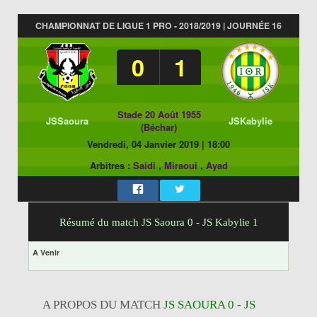
CHAMPIONNAT DE LIGUE 1 PRO - 2018/2019 | JOURNÉE 16
0
1
Stade 20 Août 1955
JSSaoura
JSKabylie
(Béchar)
Vendredi, 04 Janvier 2019
|
18:00
Arbitres :
Saidi
,
Miraoui
,
Ayad
Résumé du match JS Saoura 0 - JS Kabylie 1
A Venir
A PROPOS DU MATCH
JS SAOURA 0 - JS